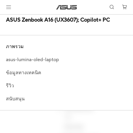
ASUS Zenbook A16 (UX3607);
Copilot+ PC
ภาพรวม
asus-lumina-oled-laptop
ข้อมูลทางเทคนิค
รีวิว
สนับสนุน
Windows
11
Home