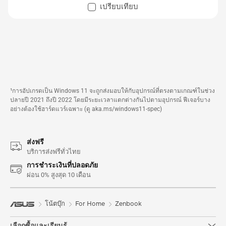
เปรียบเทียบ
¹การอัปเกรดเป็น Windows 11 จะถูกส่งมอบให้กับอุปกรณ์ที่ตรงตามเกณฑ์ในช่วง
ปลายปี 2021 ถึงปี 2022 โดยมีระยะเวลาแตกต่างกันไปตามอุปกรณ์ ฟีเจอร์บาง
อย่างต้องใช้ฮาร์ดแวร์เฉพาะ (ดู aka.ms/windows11-spec)
ส่งฟรี
บริการส่งฟรีทั่วไทย
การชำระเงินที่ปลอดภัย
ผ่อน 0% สูงสุด 10 เดือน
โน้ตบุ๊ก
For Home
Zenbook
เลือกซื้อและเรียนรู้