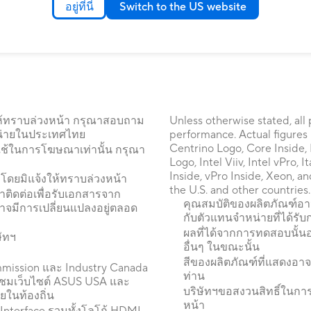
อยู่ที่นี่
Switch to the US website
ให้ทราบล่วงหน้า กรุณาสอบถาม
Unless otherwise stated, all
ำหน่ายในประเทศไทย
performance. Actual figures 
Centrino Logo, Core Inside, In
ใช้ในการโฆษณาเท่านั้น กรุณา
Logo, Intel Viiv, Intel vPro,
Inside, vPro Inside, Xeon, a
โดยมิแจ้งให้ทราบล่วงหน้า
the U.S. and other countries.
าติดต่อเพื่อรับเอกสารจาก
คุณสมบัติของผลิตภัณฑ์อ
อาจมีการเปลี่ยนแปลงอยู่ตลอด
กับตัวแทนจำหน่ายที่ได้รับก
ผลที่ได้จากการทดสอบนั้นอ
ษัทฯ
อื่นๆ ในขณะนั้น
สีของผลิตภัณฑ์ที่แสดงอา
mmission และ Industry Canada
ท่าน
ชมเว็บไซต์ ASUS USA และ
บริษัทฯขอสงวนสิทธิ์ในการ
ายในท้องถิ่น
หน้า