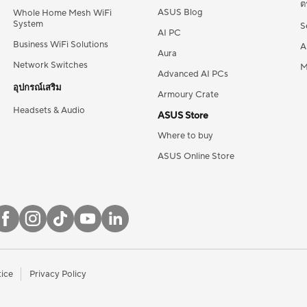
ต
ASUS Blog
Whole Home Mesh WiFi
System
S
AI PC
Business WiFi Solutions
A
Aura
Network Switches
M
Advanced AI PCs
อุปกรณ์เสริม
Armoury Crate
Headsets & Audio
ASUS Store
Where to buy
ASUS Online Store
tice
Privacy Policy