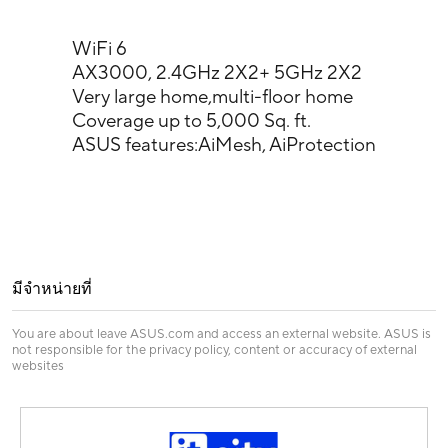
WiFi 6
AX3000, 2.4GHz 2X2+ 5GHz 2X2
Very large home,multi-floor home
Coverage up to 5,000 Sq. ft.
ASUS features:AiMesh, AiProtection
มีจำหน่ายที่
You are about leave ASUS.com and access an external website. ASUS is
not responsible for the privacy policy, content or accuracy of external
websites