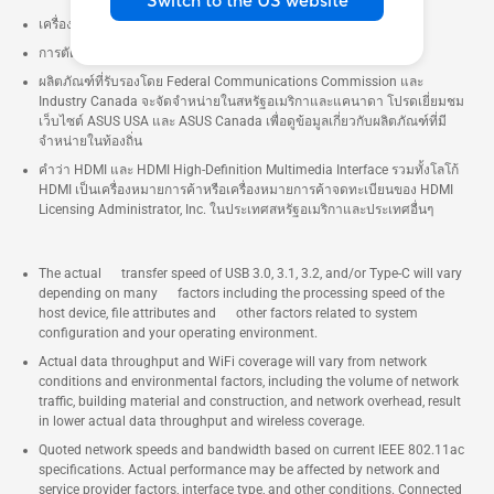
Switch to the US website
เครื่องหมายการค้า และ ผลิตภัณฑ์ เป็นลิขสิทธิ์ของบริษัทฯ
การตัดสินของเอซุส ถือเป็นที่สิ้นสุด
ผลิตภัณฑ์ที่รับรองโดย Federal Communications Commission และ
Industry Canada จะจัดจำหน่ายในสหรัฐอเมริกาและแคนาดา โปรดเยี่ยมชม
เว็บไซต์ ASUS USA และ ASUS Canada เพื่อดูข้อมูลเกี่ยวกับผลิตภัณฑ์ที่มี
จำหน่ายในท้องถิ่น
คำว่า HDMI และ HDMI High-Definition Multimedia Interface รวมทั้งโลโก้
HDMI เป็นเครื่องหมายการค้าหรือเครื่องหมายการค้าจดทะเบียนของ HDMI
Licensing Administrator, Inc. ในประเทศสหรัฐอเมริกาและประเทศอื่นๆ
The actual transfer speed of USB 3.0, 3.1, 3.2, and/or Type-C will vary
depending on many factors including the processing speed of the
host device, file attributes and other factors related to system
configuration and your operating environment.
Actual data throughput and WiFi coverage will vary from network
conditions and environmental factors, including the volume of network
traffic, building material and construction, and network overhead, result
in lower actual data throughput and wireless coverage.
Quoted network speeds and bandwidth based on current IEEE 802.11ac
specifications. Actual performance may be affected by network and
service provider factors, interface type, and other conditions. Connected