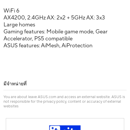
WiFi 6
AX4200, 2.4GHz AX: 2x2 + 5GHz AX: 3x3
Large homes
Gaming features: Mobile game mode, Gear
Accelerator, PS5 compatible
ASUS features: AiMesh, AiProtection
มีจำหน่ายที่
You are about leave ASUS.com and access an external website. ASUS is
not responsible for the privacy policy, content or accuracy of external
websites