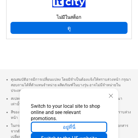
ไม่มีในสต็อก
ดู
คุณสมบัติอาจมีการเปลี่ยนแปลง โดยมิจำเป็นต้องแจ้งให้ทราบล่วงหน้า กรุณา
สอบถามได้ที่ตัวแทนจำหน่าย ผลิตภัณฑ์ในบางรุ่น อาจไม่มีจำหน่ายใน
ประเทศไทย
สเปคและคุณสมบัติอาจแตกต่างจากที่ระบุ และรูปภาพใช้ในการโฆษณา
เท่านั้น กรุณาตรวจสอบ ณ จุดวางจำหน่ายก่อนสั่งซื้อ
Switch to your local site to shop
online and see relevant
สีของ PCB และซอฟต์แวร์ที่แถมอาจมีการเปลี่ยนแปลง โดยมิแจ้งให้ทราบล่วง
promotions.
หน้า
ในกรณีที่ ต้องการนำคุณสมบัติเพื่อยื่นซองประมูล กรุณาติดต่อเพื่อรับเอกสาร
อยู่ที่นี่
จากตัวแทนจำหน่ายเท่านั้น เนื่องจากคุณสมบัติบนเว็บไซต์อาจมีการ
เปลี่ยนแปลงอยู่ตลอดเวลา