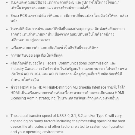
สเปคและคุณสมบัติอาจแตกต่างจากที่ระบุ และรูปภาพใช้ในการโฆษณา
เท่านั้น กรุณาตรวจสอบ ณ จุดวางจำหน่ายก่อนสั่งซื้อ
สีของ PCB และซอฟต์แวร์ที่แถมอาจมีการเปลี่ยนแปลง โดยมิแจ้งให้ทราบล่วง
หน้า
ในกรณีที่ ต้องการนำคุณสมบัติเพื่อยื่นซองประมูล กรุณาติดต่อเพื่อรับเอกสาร
จากตัวแทนจำหน่ายเท่านั้น เนื่องจากคุณสมบัติบนเว็บไซต์อาจมีการ
เปลี่ยนแปลงอยู่ตลอดเวลา
เครื่องหมายการค้า และ ผลิตภัณฑ์ เป็นลิขสิทธิ์ของบริษัทฯ
การตัดสินของเอซุส ถือเป็นที่สิ้นสุด
ผลิตภัณฑ์ที่รับรองโดย Federal Communications Commission และ
Industry Canada จะจัดจำหน่ายในสหรัฐอเมริกาและแคนาดา โปรดเยี่ยมชม
เว็บไซต์ ASUS USA และ ASUS Canada เพื่อดูข้อมูลเกี่ยวกับผลิตภัณฑ์ที่มี
จำหน่ายในท้องถิ่น
คำว่า HDMI และ HDMI High-Definition Multimedia Interface รวมทั้งโลโก้
HDMI เป็นเครื่องหมายการค้าหรือเครื่องหมายการค้าจดทะเบียนของ HDMI
Licensing Administrator, Inc. ในประเทศสหรัฐอเมริกาและประเทศอื่นๆ
The actual transfer speed of USB 3.0, 3.1, 3.2, and/or Type-C will vary
depending on many factors including the processing speed of the host
device, file attributes and other factors related to system configuration
and your operating environment.