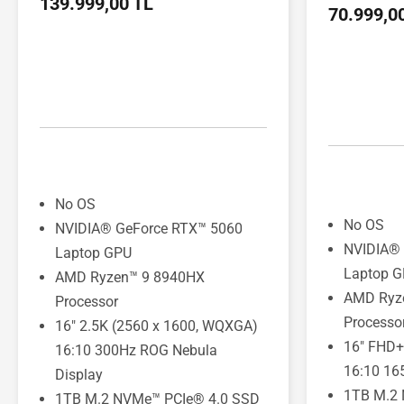
139.999,00 TL
70.999,0
No OS
No OS
NVIDIA® GeForce RTX™ 5060
NVIDIA® 
Laptop GPU
Laptop 
AMD Ryzen™ 9 8940HX
AMD Ryz
Processor
Processo
16" 2.5K (2560 x 1600, WQXGA)
16" FHD+
16:10 300Hz ROG Nebula
16:10 16
Display
1TB M.2
1TB M.2 NVMe™ PCIe® 4.0 SSD