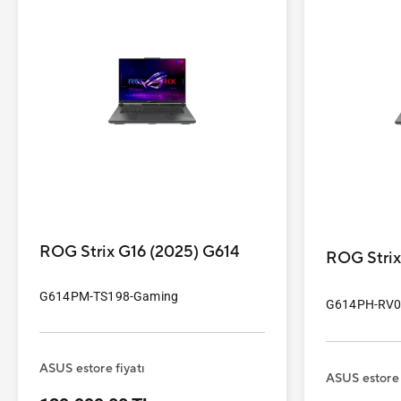
ROG Strix G16 (2025) G614
ROG Strix
G614PM-TS198-Gaming
G614PH-RV0
ASUS estore fiyatı
ASUS estore 