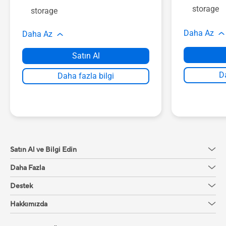
storage
storage
Daha Az
Daha Az
Satın Al
Da
Daha fazla bilgi
Satın Al ve Bilgi Edin
Daha Fazla
Destek
Hakkımızda