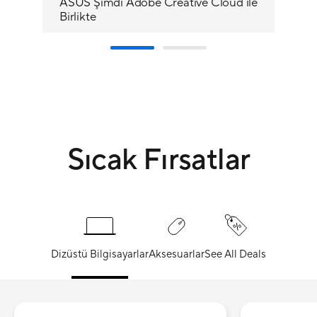
ASUS Şimdi Adobe Creative Cloud ile
Pro
Birlikte
Yı
Sıcak Fırsatlar
Dizüstü Bilgisayarlar
Aksesuarlar
See All Deals