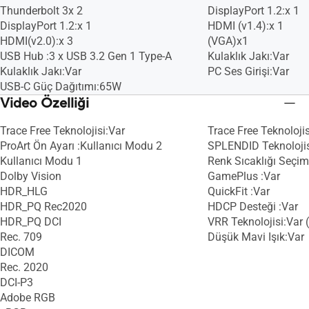
Thunderbolt 3x 2
DisplayPort 1.2:x 1
DisplayPort 1.2:x 1
HDMI (v1.4):x 1
HDMI(v2.0):x 3
(VGA)x1
USB Hub :3 x USB 3.2 Gen 1 Type-A
Kulaklık Jakı:Var
Kulaklık Jakı:Var
PC Ses Girişi:Var
USB-C Güç Dağıtımı:65W
Video Özelliği
Trace Free Teknolojisi:Var
Trace Free Teknolojis
ProArt Ön Ayarı :Kullanıcı Modu 2
SPLENDID Teknolojis
Kullanıcı Modu 1
Renk Sıcaklığı Seçim
Dolby Vision
GamePlus :Var
HDR_HLG
QuickFit :Var
HDR_PQ Rec2020
HDCP Desteği :Var
HDR_PQ DCI
VRR Teknolojisi:Var 
Rec. 709
Düşük Mavi Işık:Var
DICOM
Rec. 2020
DCI-P3
Adobe RGB