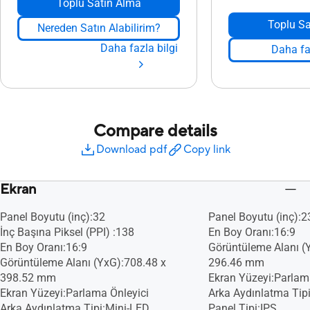
Toplu Satın Alma
Toplu Sa
Nereden Satın Alabilirim?
Daha fazla bilgi
Daha faz
Compare details
Download pdf
Copy link
Ekran
Panel Boyutu (inç):32
Panel Boyutu (inç):2
İnç Başına Piksel (PPI) :138
En Boy Oranı:16:9
En Boy Oranı:16:9
Görüntüleme Alanı (
Görüntüleme Alanı (YxG):708.48 x
296.46 mm
398.52 mm
Ekran Yüzeyi:Parlam
Ekran Yüzeyi:Parlama Önleyici
Arka Aydınlatma Tip
Arka Aydınlatma Tipi:Mini-LED
Panel Tipi:IPS