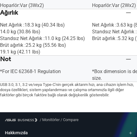
Hoparlör:Var (3Wx2)
Hoparlör:Var (2Wx2)
Ağırlık
Net Ağırlık :18.3 kg (40.34 lbs)
Net Ağırlık :3.63 kg (
14.0 kg (30.86 lbs)
Standsız Net Ağırlık 
Standsız Net Ağırlık :11.0 kg (24.25 lbs)
Brüt ağırlık :5.32 kg 
Brüt ağırlık :25.2 kg (55.56 lbs)
19.1 kg (42.11 lbs)
Not
*For IEC 62368-1 Regulation
*Box dimension is d
size.
USB 3.0, 3.1, 3.2 ve/veya Type-C'nin gerçek aktarım hızı, ana cihazın işlem hızı,
dosya özellikleri, sistem yapılandırması ve çalışma ortamınızla ilgili diğer
faktörler gibi birçok faktöre bağlı olarak değişkenlik gösterebilir.
/
Monitörler
/
Compare
Hakkımızda