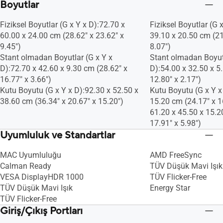
Boyutlar
Fiziksel Boyutlar (G x Y x D):72.70 x
Fiziksel Boyutlar (G 
60.00 x 24.00 cm (28.62" x 23.62" x
39.10 x 20.50 cm (21
9.45")
8.07")
Stant olmadan Boyutlar (G x Y x
Stant olmadan Boyutl
D):72.70 x 42.60 x 9.30 cm (28.62" x
D):54.00 x 32.50 x 5
16.77" x 3.66")
12.80" x 2.17")
Kutu Boyutu (G x Y x D):92.30 x 52.50 x
Kutu Boyutu (G x Y x
38.60 cm (36.34" x 20.67" x 15.20")
15.20 cm (24.17" x 1
61.20 x 45.50 x 15.2
17.91" x 5.98")
Uyumluluk ve Standartlar
MAC Uyumluluğu
AMD FreeSync
Calman Ready
TÜV Düşük Mavi Işık
VESA DisplayHDR 1000
TÜV Flicker-Free
TÜV Düşük Mavi Işık
Energy Star
TÜV Flicker-Free
Giriş/Çıkış Portları