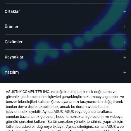
Ortaklar
Ürünler
Çözümler
Kaynaklar
Yazılım
Destek
ASUSTeK COMPUTER INC. ve bağlı kuruluşları, kimlik doğrulama ve
güvenlik gibi temel online işlevleri gerçekleştirmek amacıyla çerezleri ve
benzer teknolojileri kullanır. Çerez ayarlarınızı tarayıcınızdan değiştirerek
Hizmet ve Programlar
bunları devre dışı bırakabilirsiniz, ancak bu durum web sitesinin
işlevlerini etkileyebilir. Ayrıca ASUS; ASUS veya üçüncü taraflarca
sunulan bazı analitik çerezleri, hedefleme/reklam çerezlerini ve videoya
Bize Ulaşın
gömülü çerezleri kullanır. Bu tür çerezlere yönelik tercihinizi yapmak için
lütfen buradaki bir düğmeye tıklayın. Ayrıca dilediğiniz zaman ASUS web