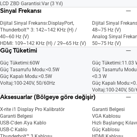
LCD ZBD Garantisi:Var (3 Yıl)
Sinyal Frekansı
Dijital Sinyal Frekansı:DisplayPort,
Dijital Sinyal Freka
Thunderbolt™ 3: 142~142 KHz (H) /
48~75 Hz (V)
40~60 Hz (V)
Analog Sinyal Freka
HDMI: 109~142 KHz (H) / 29~65 Hz (V)
50~75 Hz (V)
Güç Tüketimi
Güç Tüketimi:60W
Güç Tüketimi:11.03
Güç Tasarrufu Modu:<0.5W
Güç Tasarrufu Modu
Güç Kapalı Modu:<0.5W
<0.3 W
Voltaj:100-240V, 50/60Hz
Güç Kapalı Modu:<0
Voltaj:100-240V, 50
Aksesuarlar (Bölgeye göre değişir)
X-rite i1 Display Pro Kalibratör
Garanti Belgesi
Garanti Belgesi
VGA Kablosu
USB-C'den A'ya Kablo
Hızlı Başlangıç Kıla
USB-C Kablo
Güç Kablosu
Thunderbolt™ 3 Kablosu
HDMI Kablosu