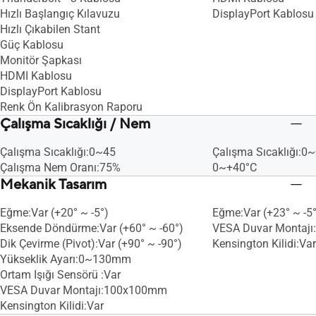
Hızlı Başlangıç Kılavuzu
DisplayPort Kablosu
Hızlı Çıkabilen Stant
Güç Kablosu
Monitör Şapkası
HDMI Kablosu
DisplayPort Kablosu
Renk Ön Kalibrasyon Raporu
Çalışma Sıcaklığı / Nem
Çalışma Sıcaklığı:0~45
Çalışma Sıcaklığı:0
Çalışma Nem Oranı:75%
0~+40°C
Mekanik Tasarım
Eğme:Var (+20° ~ -5°)
Eğme:Var (+23° ~ -5°
Eksende Döndürme:Var (+60° ~ -60°)
VESA Duvar Montaj
Dik Çevirme (Pivot):Var (+90° ~ -90°)
Kensington Kilidi:Var
Yükseklik Ayarı:0~130mm
Ortam Işığı Sensörü :Var
VESA Duvar Montajı:100x100mm
Kensington Kilidi:Var