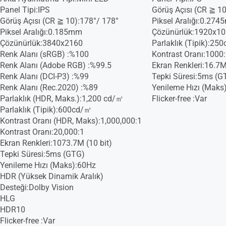
Panel Tipi:IPS
Görüş Açısı (CR ≧ 10
Görüş Açısı (CR ≧ 10):178°/ 178°
Piksel Aralığı:0.27
Piksel Aralığı:0.185mm
Çözünürlük:1920x1
Çözünürlük:3840x2160
Parlaklık (Tipik):25
Renk Alanı (sRGB) :%100
Kontrast Oranı:1000
Renk Alanı (Adobe RGB) :%99.5
Ekran Renkleri:16.7
Renk Alanı (DCI-P3) :%99
Tepki Süresi:5ms (G
Renk Alanı (Rec.2020) :%89
Yenileme Hızı (Maks
Parlaklık (HDR, Maks.):1,200 cd/㎡
Flicker-free :Var
Parlaklık (Tipik):600cd/㎡
Kontrast Oranı (HDR, Maks):1,000,000:1
Kontrast Oranı:20,000:1
Ekran Renkleri:1073.7M (10 bit)
Tepki Süresi:5ms (GTG)
Yenileme Hızı (Maks):60Hz
HDR (Yüksek Dinamik Aralık)
Desteği:Dolby Vision
HLG
HDR10
Flicker-free :Var