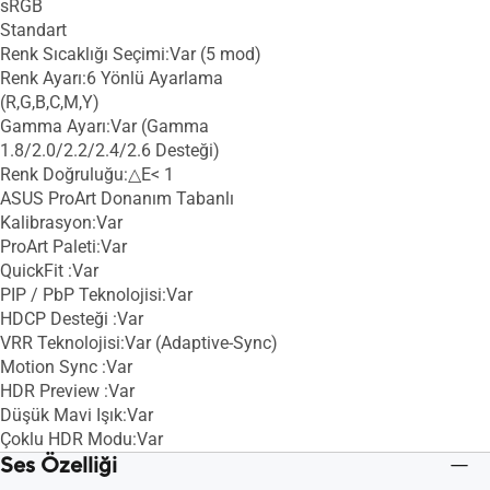
sRGB
Standart
Renk Sıcaklığı Seçimi:Var (5 mod)
Renk Ayarı:6 Yönlü Ayarlama
(R,G,B,C,M,Y)
Gamma Ayarı:Var (Gamma
1.8/2.0/2.2/2.4/2.6 Desteği)
Renk Doğruluğu:△E< 1
ASUS ProArt Donanım Tabanlı
Kalibrasyon:Var
ProArt Paleti:Var
QuickFit :Var
PIP / PbP Teknolojisi:Var
HDCP Desteği :Var
VRR Teknolojisi:Var (Adaptive-Sync)
Motion Sync :Var
HDR Preview :Var
Düşük Mavi Işık:Var
Çoklu HDR Modu:Var
Ses Özelliği