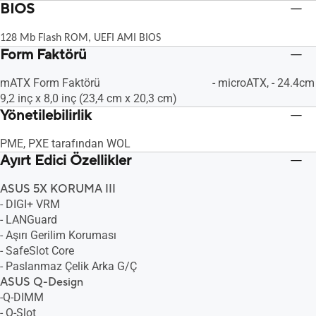
BIOS
128 Mb Flash ROM, UEFI AMI BIOS
Form Faktörü
mATX Form Faktörü
- microATX, - 24.4cm
9,2 inç x 8,0 inç (23,4 cm x 20,3 cm)
Yönetilebilirlik
PME, PXE tarafından WOL
Ayırt Edici Özellikler
ASUS 5X KORUMA III
- DIGI+ VRM
- LANGuard
- Aşırı Gerilim Koruması
- SafeSlot Core
- Paslanmaz Çelik Arka G/Ç
ASUS Q-Design
-Q-DIMM
- Q-Slot