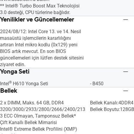
** Intel® Turbo Boost Max Teknolojisi
3.0 desteği, CPU türlerine bağlıdır.
Yenilikler ve Güncellemeler
2024/08/12: Intel Core 13. ve 14. Nesil
masaüstü işlemcilerin kararlılığını
artıran Intel mikro kodlu (0x129) yeni
BIOS artık mevcut. En son BIOS
güncellemeleri için lütfen destek sitesini
ziyaret edin.
Yonga Seti
®
Intel
H610 Yonga Seti
- B450
Bellek
2 x DIMM, Maks. 64 GB, DDR4
Bellek Kanalı:4DDR4 
3200/3000/2933/2800/2666/2400/213
Bellek Boyutu:128G
3 ECC Olmayan, Tamponsuz Bellek*
Çift Kanallı Bellek Mimarisi
Intel® Extreme Bellek Profilini (XMP)