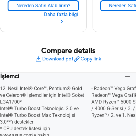
Nereden Satın Alabilirim?
Nereden Satı
Daha fazla bilgi
Compare details
Download pdf
Copy link
İşlemci
12. Nesil Intel® Core™, Pentium® Gold
- Radeon™ Vega Grafi
ve Celeron® İşlemciler için Intel® Soket
Radeon™ Vega Grafikl
LGA1700*
AMD Ryzen™ 5000 Ser
Intel® Turbo Boost Teknolojisi 2.0 ve
/ 4000 G-Serisi / 3. /
Intel® Turbo Boost Max Teknolojisi
Ryzen™/ 2. ve 1. Ne
3.0**'ı destekler
* CPU destek listesi için
www.asus.com'a bakın.