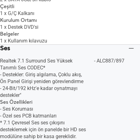
Çeşitli
1 x G/Ç Kalkanı
Kurulum Ortamı
1 x Destek DVD'si
Belgeler
1 x Kullanım kılavuzu
Ses
Realtek 7.1 Surround Ses Yüksek
- ALC887/897
Tanımlı Ses CODEC*
- Destekler: Giriş algılama, Çoklu akış,
Ön Panel Girişi yeniden görevlendirme
- 24-Bit/192 kHz'e kadar oynatmayı
destekler"
Ses Özellikleri
- Ses Koruması
- Özel ses PCB katmanları
* 7.1 Çevresel Ses ses çıkışını
desteklemek için ön panelde bir HD ses
modülüne sahip bir kasa gereklidir.