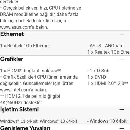
destekler
* Gerçek bellek veri hızı, CPU tiplerine ve
DRAM modüllerine bağlıdır, daha fazla
bilgi için bellek destek listesi için
www.asus.com'a bakın.
Ethernet
1 x Realtek 1Gb Ethernet
- ASUS LANGuard
1 x Realtek 1Gb Ethe
Grafikler
1 x HDMI® bağlantı noktası**
- 1 x D-Sub
* Grafik özellikleri CPU türleri arasında
1 x DVI-D
değişebilir. Güncellemeler için lütfen
1 x HDMI 2.0™ 2.0**
www.intel.com'a bakın.
** HDMI 2.1'de belirtildiği gibi
4K@60Hz'i destekler.
İşletim Sistemi
- Windows 10 64bit
Windows® 11 64-bit, Windows® 10 64-bit
Genişleme Yuvaları