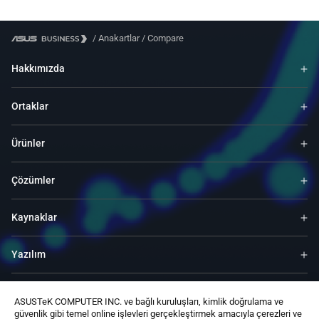
/
Anakartlar
/
Compare
Hakkımızda
Ortaklar
Ürünler
Çözümler
Kaynaklar
Yazılım
Destek
ASUSTeK COMPUTER INC. ve bağlı kuruluşları, kimlik doğrulama ve
güvenlik gibi temel online işlevleri gerçekleştirmek amacıyla çerezleri ve