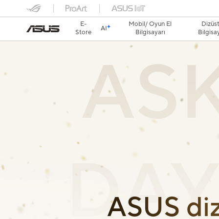
E-
Mobil/ Oyun El
Dizüs
AI
Store
Bilgisayarı
Bilgisa
ASK
DAY
ASUS dizü