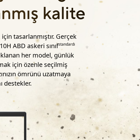
anmış kalite
 için tasarlanmıştır. Gerçek
810H ABD askeri sınıf
standardı
daklanan her model, günlük
mak için özenle seçilmiş
ihazınızın ömrünü uzatmaya
ı destekler.