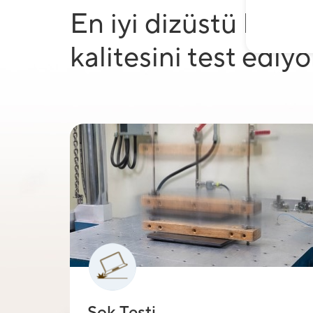
En iyi dizüstü bilgi
kalitesini test ediy
Şok Testi