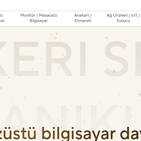
tü
Monitör / Masaüstü
Anakart /
Ağ Ürünleri / IoT /
yar
Bilgisayar
Donanım
Sunucu
ERI S
ANIKL
stü bilgisayar day