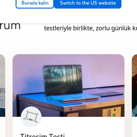
Burada kalın
Switch to the US website
sayar
Zorlu çevresel koşullarda — irtifa 
çalışmayı simüle eden tam test pa
orum
testleriyle birlikte, zorlu günlük 
Titreşim Testi