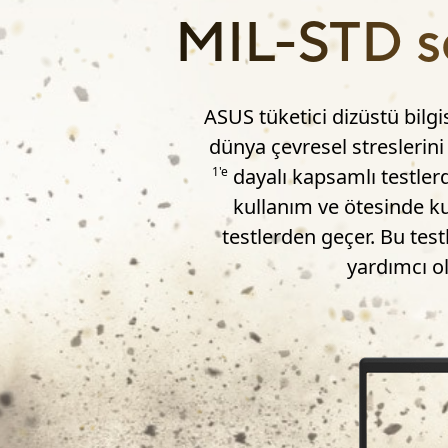
MIL-STD ser
ASUS tüketici dizüstü bilgi
dünya çevresel streslerini
dayalı kapsamlı testlerd
1'e
kullanım ve ötesinde ku
testlerden geçer. Bu test
yardımcı ol