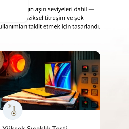
ve sıcaklığın aşırı seviyeleri dahil —
ketimiz, fiziksel titreşim ve şok
kullanımları taklit etmek için tasarlandı.
Yüksek Sıcaklık Testi