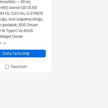
monitörü ― 49 inç
440) kavisli QD-OLED
144 Hz, 0,03 ms, G-SYNC®
uğu, özel soğutma bloğu,
 parlaklık, ROG Smart
0 W Type-C ve ASUS
Widget Center
z
Daha fazla bilgi
Karşılaştır