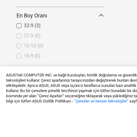
En Boy Oranı
32:9
(3)
21:9
(0)
16:10
(0)
16:9
(0)
Bağlantı
ASUSTeK COMPUTER INC. ve bağlı kuruluşları, kimlik doğrulama ve güvenlik gi
teknolojileri kullanır. Çerez ayarlarınızı tarayıcınızdan değiştirerek bunları de
DisplayPort
(326)
etkileyebilir. Ayrıca ASUS; ASUS veya üçüncü taraflarca sunulan bazı analiti
kullanır. Bu tür çerezlere yönelik tercihinizi yapmak için lütfen buradaki bir 
HDMI
(389)
kısmında yer alan “Çerez Ayarları” seçeneğine tıklayarak veya yüklediğiniz tara
bilgi için lütfen ASUS Gizlilik Politikası -
“Çerezler ve benzer teknolojiler”
sayfa
Thunderbolt
(0)
USB-C
(140)
SDI
(0)