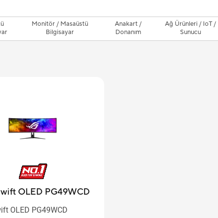
tü
Monitör / Masaüstü
Anakart /
Ağ Ürünleri / IoT /
yar
Bilgisayar
Donanım
Sunucu
wift OLED PG49WCD
ift OLED PG49WCD