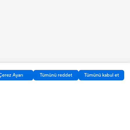
Çerez Ayarı
Tümünü reddet
Tümünü kabul et