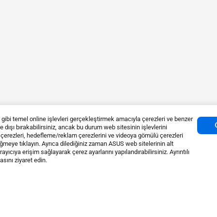
bi temel online işlevleri gerçekleştirmek amacıyla çerezleri ve benzer
vre dışı bırakabilirsiniz, ancak bu durum web sitesinin işlevlerini
k çerezleri, hedefleme/reklam çerezlerini ve videoya gömülü çerezleri
düğmeye tıklayın. Ayrıca dilediğiniz zaman ASUS web sitelerinin alt
yıcıya erişim sağlayarak çerez ayarlarını yapılandırabilirsiniz. Ayrıntılı
sını ziyaret edin.