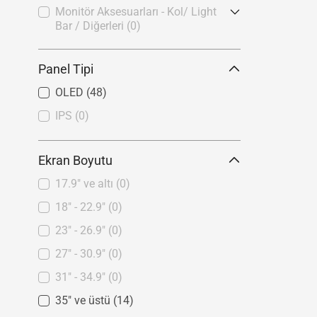
Monitör Aksesuarları - Kol/ Light
Bar / Diğerleri
(0)
ROG Monitör Aksesuarları
(0)
Panel Tipi
OLED
(48)
IPS
(0)
Ekran Boyutu
17.9" ve altı
(0)
18" - 22.9"
(0)
23" - 26.9"
(0)
27" - 30.9"
(0)
31" - 34.9"
(0)
35" ve üstü
(14)