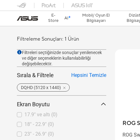
E-
Mobil/ Oyun El
Dizüs
AI
Store
Bilgisayarı
Bilgisa
Filtreleme Sonuçları: 1 Ürün
Filtreleri seçtiğinizde sonuçlar yenilenecek
ve diğer seçeneklerin kullanılabilirliği
değişebilecektir.
Sırala & Filtrele
Hepsini Temizle
DQHD (5120 x 1440)
Ekran Boyutu
17.9" ve altı
(0)
ROG S
18" - 22.9"
(0)
23" - 26.9"
(0)
ROG Sw