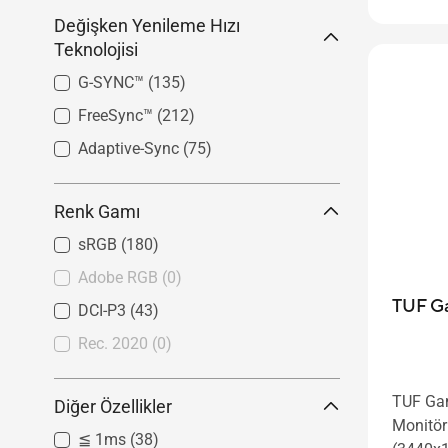
Değişken Yenileme Hızı
Teknolojisi
G-SYNC™
(135)
FreeSync™
(212)
Adaptive-Sync
(75)
Renk Gamı
sRGB
(180)
Adobe RGB
(0)
TUF G
DCI-P3
(43)
Rec. 2020
(0)
TUF Ga
Diğer Özellikler
Monitör
≦ 1ms
(38)