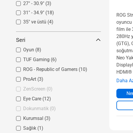
27" - 30.9"
(3)
31" - 34.9"
(18)
ROG St
35" ve üstü
(4)
oyuncu 
film il
280Hz y
Seri
(GTG), 
Oyun
(8)
soğutma
Neo Yak
TUF Gaming
(6)
Display
ROG - Republic of Gamers
(10)
HDMI® 
ProArt
(3)
Daha A
ZenScreen
(0)
Ner
Eye Care
(12)
Dokunmatik
(0)
Kurumsal
(3)
Sağlık
(1)