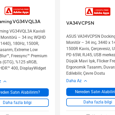
aming VG34VQL3A
VA34VCPSN
ming VG34VQL3A Kavisli
ASUS VA34VCPSN Dockin
 Monitörü – 34 inç WQHD
Monitör – 34 inç, 3440 x 1
 1440), 180Hz, 1500R,
1500R Kavis, Çerçevesiz, 
 tasarım, Extreme Low
PD 65W, RJ45, USB merkez
Blur™, Freesync™ Premium
Düşük Mavi Işık, Flicker Fre
s (GTG), %125 sRGB,
Ergonomik Tasarım, Duvar
HDR™ 400, DisplayWidget
Edilebilir, Çevre Dostu
Daha Az
z
Nereden Satın Alabili
eden Satın Alabilirim?
Daha fazla bilgi
Daha fazla bilgi