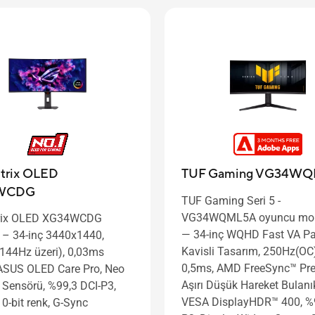
trix OLED
TUF Gaming VG34W
WCDG
TUF Gaming Seri 5 -
VG34WQML5A oyuncu mon
rix OLED XG34WCDG
― 34-inç WQHD Fast VA Pa
 – 34-inç 3440x1440,
Kavisli Tasarım, 250Hz(OC)
144Hz üzeri), 0,03ms
0,5ms, AMD FreeSync™ Pr
ASUS OLED Care Pro, Neo
Aşırı Düşük Hareket Bulanık
k Sensörü, %99,3 DCI-P3,
VESA DisplayHDR™ 400, %
0-bit renk, G-Sync