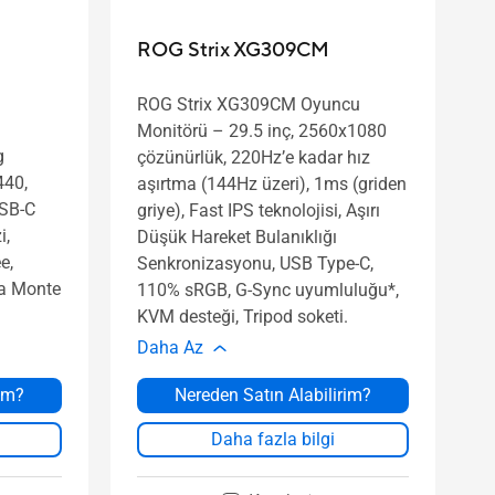
ROG Strix XG309CM
ROG Strix XG309CM Oyuncu
Monitörü – 29.5 inç, 2560x1080
g
çözünürlük, 220Hz’e kadar hız
440,
aşırtma (144Hz üzeri), 1ms (griden
USB-C
griye), Fast IPS teknolojisi, Aşırı
i,
Düşük Hareket Bulanıklığı
e,
Senkronizasyonu, USB Type-C,
a Monte
110% sRGB, G-Sync uyumluluğu*,
KVM desteği, Tripod soketi.
Daha Az
rim?
Nereden Satın Alabilirim?
Daha fazla bilgi