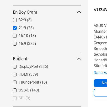
VU34
En Boy Oranı
32:9
(3)
ASUS V
21:9
(25)
Monitör
16:10
(13)
(3440x1
Çerçeves
16:9
(379)
SmoothM
teknolo
Bağlantı
Hoparlör
Sürdürül
DisplayPort
(326)
Daha A
HDMI
(389)
Thunderbolt
(15)
Ner
USB-C
(140)
SDI
(0)