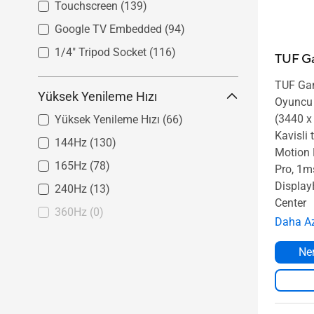
Touchscreen
(139)
Google TV Embedded
(94)
1/4" Tripod Socket
(116)
TUF G
TUF Ga
Yüksek Yenileme Hızı
Oyuncu
(3440 x
Yüksek Yenileme Hızı
(66)
Kavisli
144Hz
(130)
Motion 
165Hz
(78)
Pro, 1m
Display
240Hz
(13)
Center
360Hz
(0)
Daha A
Ner