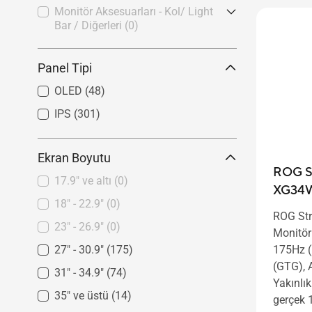
Monitör Aksesuarları - Kol/ Light
Bar / Diğerleri
(0)
ROG Monitör Aksesuarları
(0)
Panel Tipi
OLED
(48)
IPS
(301)
Ekran Boyutu
ROG S
17.9" ve altı
(0)
XG34
18" - 22.9"
(0)
ROG St
23" - 26.9"
(0)
Monitör
175Hz (
27" - 30.9"
(175)
(GTG), 
31" - 34.9"
(74)
Yakınlı
35" ve üstü
(14)
gerçek 1