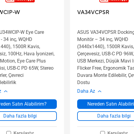
WCIP-W
VA34VCPSR
U34WCIP-W Eye Care
ASUS VA34VCPSR Dockin
 - 34 inç, WQHD
Monitör – 34 inç, WQHD
440), 1500R Kavis,
(3440x1440), 1500R Kavis,
iz, 100Hz, Hava İyonizeri,
Çerçevesiz, USB-C PD 96W,
otion, Eye Care Plus
USB Merkezi, Düşük Mavi Iş
jisi, USB-C PD 65W, Stereo
Flicker Free, Ergonomik Ta
ler, Çevreci
Duvara Monte Edilebilir, Çe
ebilirlik
Dostu
z
Daha Az
eden Satın Alabilirim?
Nereden Satın Alabili
Daha fazla bilgi
Daha fazla bilgi
Karşılaştır
Karşılaştır