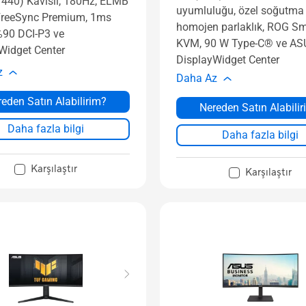
440) Kavisli, 180Hz, ELMB
uyumluluğu, özel soğutma 
FreeSync Premium, 1ms
homojen parlaklık, ROG Sm
90 DCI-P3 ve
KVM, 90 W Type-C® ve AS
Widget Center
DisplayWidget Center
z
Daha Az
eden Satın Alabilirim?
Nereden Satın Alabili
Daha fazla bilgi
Daha fazla bilgi
Karşılaştır
Karşılaştır