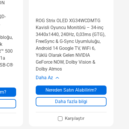
DN
QD-
ROG Strix OLED XG34WCDMTG
,
Kavisli Oyuncu Monitörü – 34-inç
3440x1440, 240Hz, 0,03ms (GTG),
bloğu,
FreeSync & G-Sync Uyumluluğu,
ık
Android 14 Google TV, WiFi 6,
R™ 500
Yüklü Olarak Gelen NVIDIA
.1a
GeForce NOW, Dolby Vision &
USB-C®
Dolby Atmos
Daha Az
Nereden Satın Alabilirim?
rim?
Daha fazla bilgi
Karşılaştır