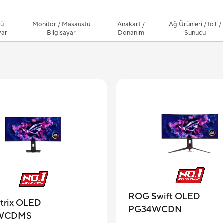
tü
Monitör / Masaüstü
Anakart /
Ağ Ürünleri / IoT /
yar
Bilgisayar
Donanım
Sunucu
ROG Swift OLED
trix OLED
PG34WCDN
WCDMS