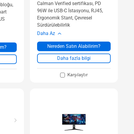
Calman Verified sertifikası, PD
bloğu,
96W ile USB-C İstasyonu, RJ45,
art
Ergonomik Stant, Çevresel
US
Sürdürülebilirlik
Daha Az
Nereden Satın Alabilirim?
rim?
Daha fazla bilgi
Karşılaştır