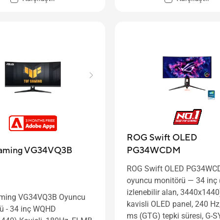
ROG Swift OLED
PG34WCDM
aming VG34VQ3B
ROG Swift OLED PG34W
oyuncu monitörü ― 34 inç 
izlenebilir alan, 3440x144
ming VG34VQ3B Oyuncu
kavisli OLED panel, 240 Hz
ü - 34 inç WQHD
ms (GTG) tepki süresi, G