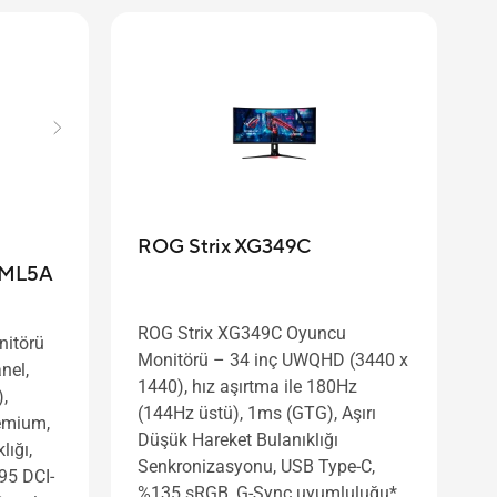
ROG Strix XG349C
QML5A
ROG Strix XG349C Oyuncu
itörü
Monitörü – 34 inç UWQHD (3440 x
nel,
1440), hız aşırtma ile 180Hz
,
(144Hz üstü), 1ms (GTG), Aşırı
emium,
Düşük Hareket Bulanıklığı
lığı,
Senkronizasyonu, USB Type-C,
95 DCI-
%135 sRGB, G-Sync uyumluluğu*,