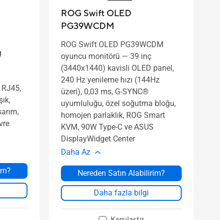
ROG Swift OLED
PG39WCDM
ROG Swift OLED PG39WCDM
g
oyuncu monitörü ― 39 inç
(3440x1440) kavisli OLED panel,
240 Hz yenileme hızı (144Hz
 RJ45,
üzeri), 0,03 ms, G-SYNC®
ık,
uyumluluğu, özel soğutma bloğu,
sarım,
homojen parlaklık, ROG Smart
vre
KVM, 90W Type-C ve ASUS
DisplayWidget Center
Daha Az
rim?
Nereden Satın Alabilirim?
Daha fazla bilgi
Karşılaştır