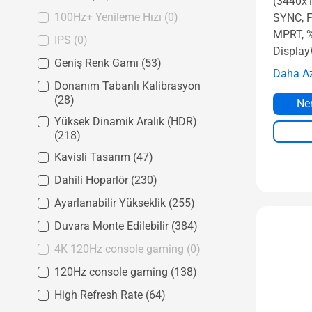
(3440x1
100Hz+ Yenileme Hızı
(0)
SYNC, 
MPRT, %
IPS
(0)
Display
Geniş Renk Gamı
(53)
Daha A
Donanım Tabanlı Kalibrasyon
(28)
Ner
Yüksek Dinamik Aralık (HDR)
(218)
Kavisli Tasarım
(47)
Dahili Hoparlör
(230)
Ayarlanabilir Yükseklik
(255)
Duvara Monte Edilebilir
(384)
4K 120Hz console gaming
(0)
120Hz console gaming
(138)
High Refresh Rate
(64)