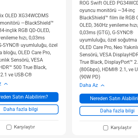
ROG Swift OLED PG34WC
oyuncu monitörü ―34-inç
rix OLED XG34WCDMS
BlackShield™ film ile RGB 
monitörü ―BlackShield™
OLED, 360Hz yenileme hızı
e 34-inçlik RGB QD-OLED,
0,03ms (GTG), G-SYNC®
enileme hızı, 0,03ms
uyumluluğu, özel soğutma 
G-SYNC® uyumluluğu, özel
OLED Care Pro, Neo Yakınl
 bloğu, OLED Care Pro,
Sensörü, VESA DisplayHD
ınlık Sensörü, VESA
True Black, DisplayPort™ 2
HDR™ 500 True Black,
(80Gbps), HDMI® 2.1, ve 
2.1 ve USB-C®
(90W PD)
z
Daha Az
eden Satın Alabilirim?
Nereden Satın Alabili
Daha fazla bilgi
Daha fazla bilgi
Karşılaştır
Karşılaştır