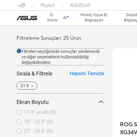
E-
Mobil/ Oyun El
Dizüs
AI
Store
Bilgisayarı
Bilgisa
Filtreleme Sonuçları: 25 Ürün
Filtreleri seçtiğinizde sonuçlar yenilenecek
ve diğer seçeneklerin kullanılabilirliği
değişebilecektir.
Sırala & Filtrele
Hepsini Temizle
21:9
Ekran Boyutu
17.9" ve altı
(0)
18" - 22.9"
(0)
ROG S
23" - 26.9"
(0)
XG34