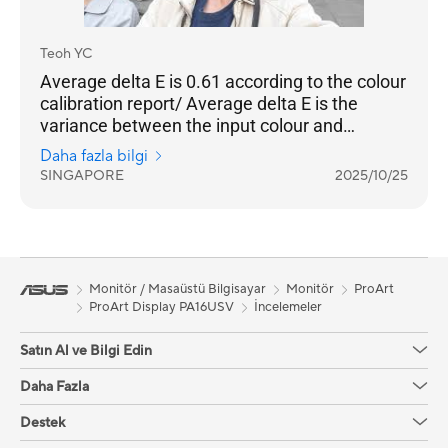
Teoh YC
Average delta E is 0.61 according to the colour
calibration report/ Average delta E is the
variance between the input colour and
measured output colour. Anything less than 2
Daha fazla bilgi
is good, less than 1 is terrific.
SINGAPORE
2025/10/25
Monitör / Masaüstü Bilgisayar
Monitör
ProArt
ProArt Display PA16USV
İncelemeler
Satın Al ve Bilgi Edin
Daha Fazla
Destek