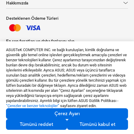
Hakkımızda
Desteklenen Ödeme Türleri
En son fırsatları ve daha fazlasını alın
ASUSTeK COMPUTER INC. ve bağlı kuruluşları, kimlik doğrulama ve
Kayıt Ol
güvenlik gibi temel online işlevleri gerçekleştirmek amacıyla çerezleri ve
benzer teknolojileri kullanır. Çerez ayarlarınızı tarayıcınızdan değiştirerek
bunları devre dışı bırakabilirsiniz, ancak bu durum web sitesinin
işlevlerini etkileyebilir. Ayrıca ASUS; ASUS veya üçüncü taraflarca
sunulan bazı analitik çerezleri, hedefleme/reklam çerezlerini ve videoya
gömülü çerezleri kullanır. Bu tür çerezlere yönelik tercihinizi yapmak için
lütfen buradaki bir düğmeye tıklayın. Ayrıca dilediğiniz zaman ASUS web
sitelerinin alt kısmında yer alan “Çerez Ayarları” seçeneğine tıklayarak
Türkiye / Türkçe
veya yüklediğiniz tarayıcıya erişim sağlayarak çerez ayarlarını
yapılandırabilirsiniz. Ayrıntılı bilgi için lütfen ASUS Gizlilik Politikası -
“Çerezler ve benzer teknolojiler”
sayfasını ziyaret edin.
©ASUSTeK Computer Inc. Bütün Hakları Saklıdır.
Çerez Ayarı
Kullanım Koşulları
Gizlilik Koşulları
Çerez Ayarı
Tümünü reddet
Tümünü kabul et