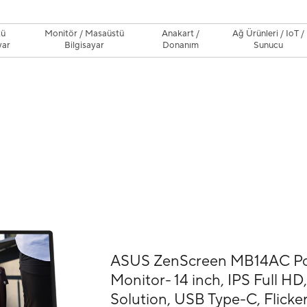
tü
Monitör / Masaüstü
Anakart /
Ağ Ürünleri / IoT /
yar
Bilgisayar
Donanım
Sunucu
ASUS ZenScreen MB14AC Po
Monitor- 14 inch, IPS Full HD
Solution, USB Type-C, Flicker