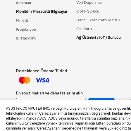
Veri Depolama
Aksesuar
Optik Sürücü
Monitör / Masaüstü Bilgisayar
Harici Ekran Kartı Kutusu
Monitör
Ses Kartı
Projeksiyon
Ağ Ürünleri / IoT / Sunucu
İş İstasyonu
Desteklenen Ödeme Türleri
En son fırsatları ve daha fazlasını alın
Kayıt Ol
ASUSTeK COMPUTER INC. ve bağlı kuruluşları, kimlik doğrulama ve güvenlik gi
teknolojileri kullanır. Çerez ayarlarınızı tarayıcınızdan değiştirerek bunları de
etkileyebilir. Ayrıca ASUS; ASUS veya üçüncü taraflarca sunulan bazı analiti
kullanır. Bu tür çerezlere yönelik tercihinizi yapmak için lütfen buradaki bir 
Kullanım Koşul
©ASUSTeK Computer Inc. Bütün Hakları Saklıdır.
kısmında yer alan “Çerez Ayarları” seçeneğine tıklayarak veya yüklediğiniz tara