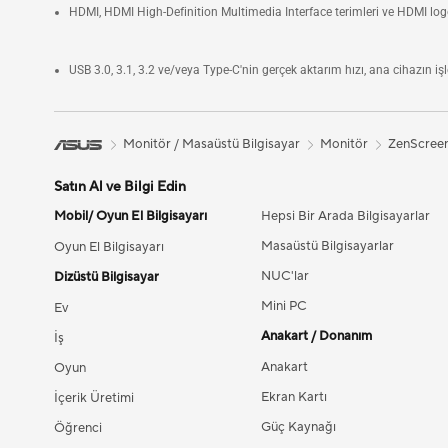
HDMI, HDMI High-Definition Multimedia Interface terimleri ve HDMI logosu
USB 3.0, 3.1, 3.2 ve/veya Type-C'nin gerçek aktarım hızı, ana cihazın işle
Monitör / Masaüstü Bilgisayar
Monitör
ZenScree
Satın Al ve Bilgi Edin
Mobil/ Oyun El Bilgisayarı
Hepsi Bir Arada Bilgisayarlar
Masaüstü Bilgisayarlar
Oyun El Bilgisayarı
NUC'lar
Dizüstü Bilgisayar
Mini PC
Ev
Anakart / Donanım
İş
Anakart
Oyun
Ekran Kartı
İçerik Üretimi
Güç Kaynağı
Öğrenci