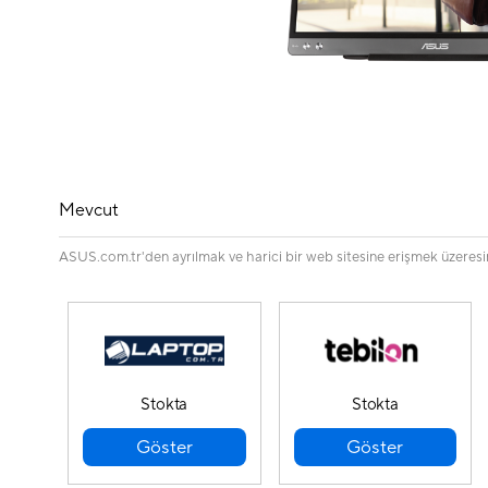
Mevcut
ASUS.com.tr'den ayrılmak ve harici bir web sitesine erişmek üzeresiniz
Stokta
Stokta
Göster
Göster