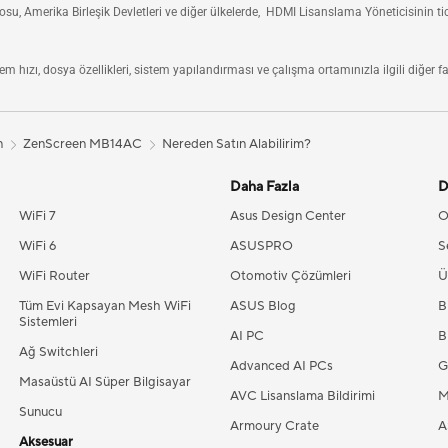
, Amerika Birleşik Devletleri ve diğer ülkelerde, HDMI Lisanslama Yöneticisinin ticari
m hızı, dosya özellikleri, sistem yapılandırması ve çalışma ortamınızla ilgili diğer fak
n
ZenScreen MB14AC
Nereden Satın Alabilirim?
Daha Fazla
D
WiFi 7
Asus Design Center
O
WiFi 6
ASUSPRO
S
WiFi Router
Otomotiv Çözümleri
Ü
Tüm Evi Kapsayan Mesh WiFi
ASUS Blog
B
Sistemleri
AI PC
B
Ağ Switchleri
Advanced AI PCs
G
Masaüstü AI Süper Bilgisayar
AVC Lisanslama Bildirimi
M
Sunucu
Armoury Crate
A
Aksesuar