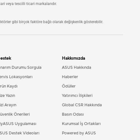
 veya tescilli ticari markalarıdır.
törler gibi birçok faktöre bağlı olarak değişkenlik gösterebilir.
estek
Hakkımızda
narım Durumu Sorgula
ASUS Hakkında
ervis Lokasyonları
Haberler
rün Kaydı
Ödüller
ize Yazın
Yatırımcı İlişkileri
izi Arayın
Global CSR Hakkında
üvenlik Önerileri
Basın Odası
yASUS Uygulaması
Kurumsal İş Ortakları
SUS Destek Videoları
Powered by ASUS