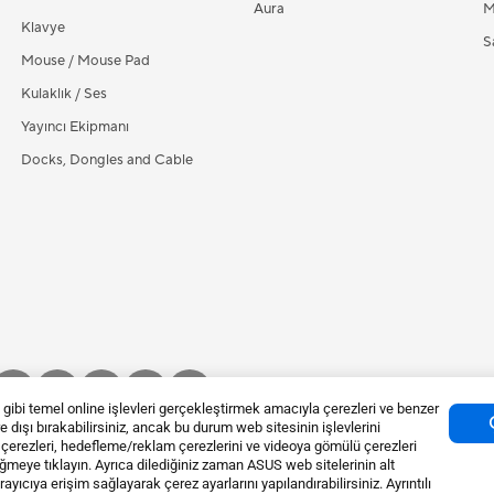
Aura
M
Klavye
Sa
Mouse / Mouse Pad
Kulaklık / Ses
Yayıncı Ekipmanı
Docks, Dongles and Cable
bi temel online işlevleri gerçekleştirmek amacıyla çerezleri ve benzer
vre dışı bırakabilirsiniz, ancak bu durum web sitesinin işlevlerini
k çerezleri, hedefleme/reklam çerezlerini ve videoya gömülü çerezleri
düğmeye tıklayın. Ayrıca dilediğiniz zaman ASUS web sitelerinin alt
ları
Gizlilik Koşulları
Çerez Ayarı
yıcıya erişim sağlayarak çerez ayarlarını yapılandırabilirsiniz. Ayrıntılı