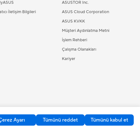
yASUS
ASUSTOR Inc.
tıcı İletişim Bilgileri
ASUS Cloud Corporation
ASUS KVKK
Müşteri Aydınlatma Metni
İşlem Rehberi
Çalışma Olanakları
Kariyer
Çerez Ayarı
Tümünü reddet
Tümünü kabul et
Türkiye / Türkçe