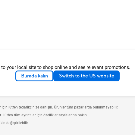
 to your local site to shop online and see relevant promotions.
Burada kalın
Switch to the US website
ünler Amerika Birleşik Devletleri ve Kanada'da dağıtılacaktır. Yerel olan mevcut ür
ler için lütfen tedarikçinize danışın. Ürünler tüm pazarlarda bulunmayabilir.
r. Lütfen tüm ayrıntılar için özellikler sayfalarına bakın.
n değiştirilebilir.