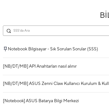
BI
Notebook Bilgisayar - Sık Sorulan Sorular (SSS)
[NB/DT/MB] API Anahtarları nasıl alınır
[NB/DT/MB] ASUS Zenni Claw Kullanıcı Kurulum & Kulla
[Notebook] ASUS Batarya Bilgi Merkezi