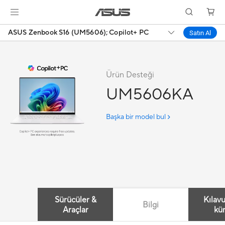
ASUS Zenbook S16 (UM5606);
Copilot+ PC
Satın Al
Ürün Desteği
UM5606KA
Başka bir model bul
Sürücüler &
Kılav
Bilgi
Araçlar
kü