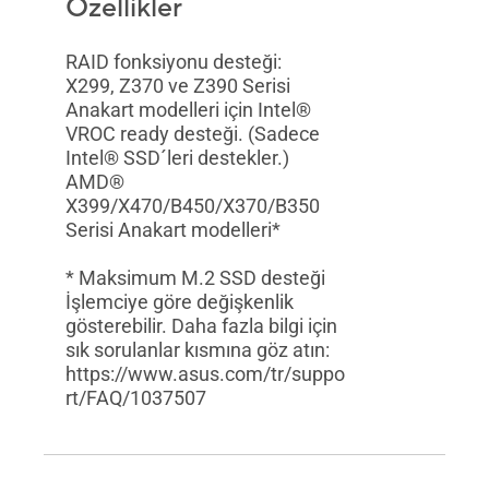
Özellikler
RAID fonksiyonu desteği:
X299, Z370 ve Z390 Serisi
Anakart modelleri için Intel®
VROC ready desteği. (Sadece
Intel® SSD´leri destekler.)
AMD®
X399/X470/B450/X370/B350
Serisi Anakart modelleri*
* Maksimum M.2 SSD desteği
İşlemciye göre değişkenlik
gösterebilir. Daha fazla bilgi için
sık sorulanlar kısmına göz atın:
https://www.asus.com/tr/suppo
rt/FAQ/1037507