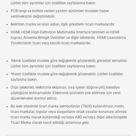
Lütfen tüm ayrıntılar için özellikler sayfalarına bakın.
PCB rengi ve birlikte verilen yazılım sürümleri önceden haber
verilmeksizin değiştirilebilir.
Belirtilen marka ve ürün adları, ilgili şirketlerin ticari markalarıdır.
HDMI, HDMI High-Definition Multimedia Interface terimleri ve HDMI
logosu, Amerika Birleşik Devletleri ve diğer ülkelerde, HDMI Lisanslama
Yöneticisinin ticari veya tescilli ticari markalarıdır.
Teknik özellikler modele göre değişkenlik gösterebilir, görseller temsilidir.
Lütfen tüm ayrıntılar için özellikler sayfalarına bakın.
*Kesin özellikler modele göre değişkenlik gösterebilir. Lütfen özellikler
sayfasına bakın.
Ürün (elektrikli, elektronik ekipman, cıva içeren düğme pili), belediye
çöplüğüne atılmamalıdır. Elektronik ürünlerin yok edilmesi için yerel
düzenlemeleri kontrol ediniz.
Bu web sitesinde ticari marka sembolünün (TM,®) kullanılması, metin,
ticari markalar, logolar veya sloganların ortak yasalar koruması altında
ticari marka olarak kullanıldığı ve/veya ABD ve/veya diğer ülke/bölgede
Ticari Marka olarak tescil edildiği anlamına gelir.