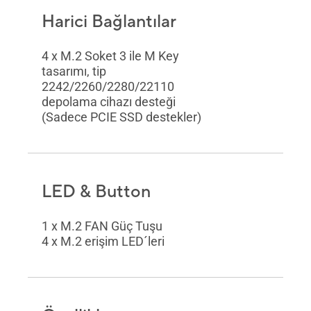
Harici Bağlantılar
4 x M.2 Soket 3 ile M Key
tasarımı, tip
2242/2260/2280/22110
depolama cihazı desteği
(Sadece PCIE SSD destekler)
LED & Button
1 x M.2 FAN Güç Tuşu
4 x M.2 erişim LED´leri