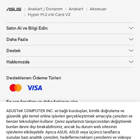
Anakart / Donanım
Anakart
Aksesuar
Hyper M.2 x16 Card V2
Satın Al ve Bilgi Edin
Daha Fazla
Destek
Hakkımızda
Desteklenen Ödeme Türleri
En son fırsatları ve daha fazlasını alın
ASUSTeK COMPUTER INC. ve bağlı kuruluşları, kimlik doğrulama ve
Kayıt Ol
güvenlik gibi temel online işlevleri gerçekleştirmek amacıyla çerezleri ve
benzer teknolojileri kullanır. Çerez ayarlarınızı tarayıcınızdan değiştirerek
bunları devre dışı bırakabilirsiniz, ancak bu durum web sitesinin
işlevlerini etkileyebilir. Ayrıca ASUS; ASUS veya üçüncü taraflarca
sunulan bazı analitik çerezleri, hedefleme/reklam çerezlerini ve videoya