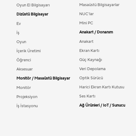
Masaüstü Bilgisayarlar
Oyun El Bilgisayarı
NUC'lar
Dizüstü Bilgisayar
Mini PC
Ev
Anakart / Donanım
İş
Anakart
Oyun
Ekran Kartı
İçerik Üretimi
Güç Kaynağı
Öğrenci
Veri Depolama
Aksesuar
Optik Sürücü
Monitör / Masaüstü Bilgisayar
Harici Ekran Kartı Kutusu
Monitör
Ses Kartı
Projeksiyon
Ağ Ürünleri / IoT / Sunucu
İş İstasyonu