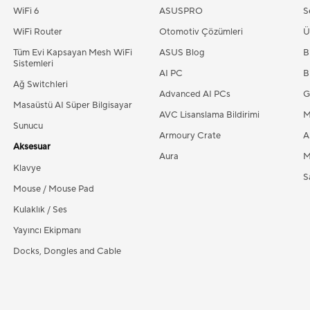
WiFi 6
ASUSPRO
S
WiFi Router
Otomotiv Çözümleri
Ü
Tüm Evi Kapsayan Mesh WiFi
ASUS Blog
B
Sistemleri
AI PC
B
Ağ Switchleri
Advanced AI PCs
G
Masaüstü AI Süper Bilgisayar
AVC Lisanslama Bildirimi
M
Sunucu
Armoury Crate
A
Aksesuar
Aura
M
Klavye
Sa
Mouse / Mouse Pad
Kulaklık / Ses
Yayıncı Ekipmanı
Docks, Dongles and Cable