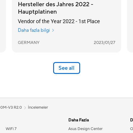
Hersteller des Jahres 2022 -
Hauptplatinen
Vendor of the Year 2022 - 1st Place
Daha fazla bilgi
GERMANY
2023/01/27
See all
10M-V3 R2.0
İncelemeler
Daha Fazla
D
WiFi 7
Asus Design Center
O