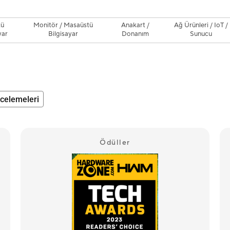
tü
Monitör / Masaüstü
Anakart /
Ağ Ürünleri / IoT /
yar
Bilgisayar
Donanım
Sunucu
ncelemeleri
Ödüller