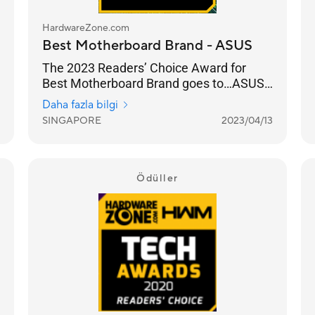
HardwareZone.com
Best Motherboard Brand - ASUS
The 2023 Readers’ Choice Award for
Best Motherboard Brand goes to…ASUS.
Not only has the brand been a favourite
Daha fazla bilgi
of our readers year-on-year, but this
SINGAPORE
2023/04/13
year’s results have been their highest in
the last decade, surpassing their
previous high of 62% in 2020’s Awards.
Ödüller