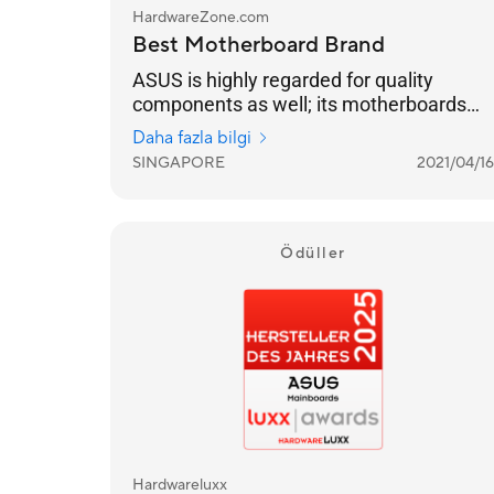
HardwareZone.com
Best Motherboard Brand
ASUS is highly regarded for quality
components as well; its motherboards
often the choice of enthusiasts,
Daha fazla bilgi
overclockers and gamers for their
SINGAPORE
2021/04/16
durability and performance.
Ödüller
Hardwareluxx