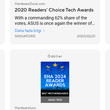
HardwareZone.com
2020 Readers' Choice Tech Awards
With a commanding 62% share of the
votes, ASUS is once again the winner of
this Readers’ Choice category.
Daha fazla bilgi
SINGAPORE
2020/02/21
Ödüller
Hardwareluxx