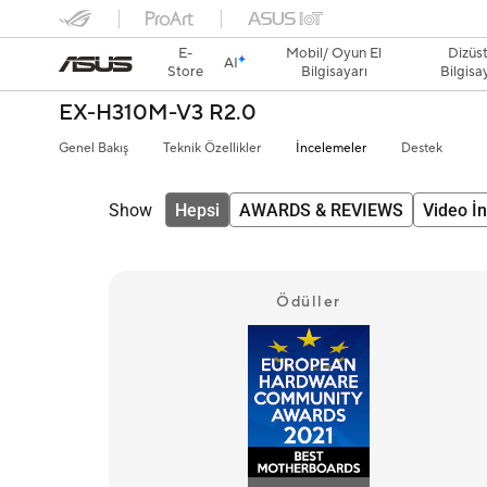
E-
Mobil/ Oyun El
Dizüs
AI
Store
Bilgisayarı
Bilgisa
EX-H310M-V3 R2.0
Genel Bakış
Teknik Özellikler
İncelemeler
Destek
Show
Hepsi
AWARDS & REVIEWS
Video İ
Ödüller