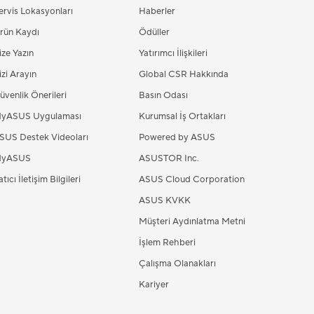
ervis Lokasyonları
Haberler
rün Kaydı
Ödüller
ize Yazın
Yatırımcı İlişkileri
izi Arayın
Global CSR Hakkında
üvenlik Önerileri
Basın Odası
yASUS Uygulaması
Kurumsal İş Ortakları
SUS Destek Videoları
Powered by ASUS
yASUS
ASUSTOR Inc.
tıcı İletişim Bilgileri
ASUS Cloud Corporation
ASUS KVKK
Müşteri Aydınlatma Metni
İşlem Rehberi
Çalışma Olanakları
Kariyer