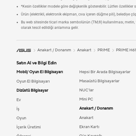
*Kesin özellikler modele göre değişkenlik gösterebilir. Lütfen özellikler
Ürün (elektrikli, elektronik ekipman, cıva içeren düğme pili), belediye ç
Bu web sitesinde ticari marka sembolünün (TM,®) kullanılması, metin, t
olarak tescil edildiği anlamına gelir.
Anakart / Donanım
Anakart
PRIME
PRIME H6
Satın Al ve Bilgi Edin
Mobil/ Oyun El Bilgisayarı
Hepsi Bir Arada Bilgisayarlar
Masaüstü Bilgisayarlar
Oyun El Bilgisayarı
NUC'lar
Dizüstü Bilgisayar
Mini PC
Ev
Anakart / Donanım
İş
Anakart
Oyun
Ekran Kartı
İçerik Üretimi