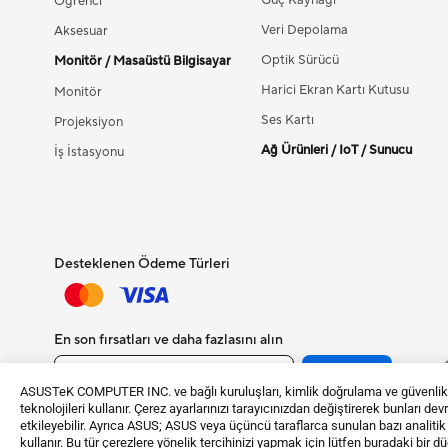
Güç Kaynağı
Öğrenci
Veri Depolama
Aksesuar
Optik Sürücü
Monitör / Masaüstü Bilgisayar
Harici Ekran Kartı Kutusu
Monitör
Ses Kartı
Projeksiyon
Ağ Ürünleri / IoT / Sunucu
İş İstasyonu
Desteklenen Ödeme Türleri
En son fırsatları ve daha fazlasını alın
Kayıt Ol
ASUSTeK COMPUTER INC. ve bağlı kuruluşları, kimlik doğrulama ve güvenlik gi
teknolojileri kullanır. Çerez ayarlarınızı tarayıcınızdan değiştirerek bunları de
etkileyebilir. Ayrıca ASUS; ASUS veya üçüncü taraflarca sunulan bazı analiti
kullanır. Bu tür çerezlere yönelik tercihinizi yapmak için lütfen buradaki bir 