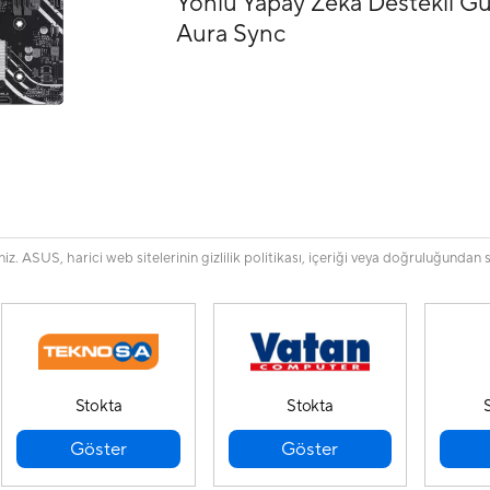
Yönlü Yapay Zeka Destekli G
Aura Sync
. ASUS, harici web sitelerinin gizlilik politikası, içeriği veya doğruluğundan 
Stokta
Stokta
Göster
Göster