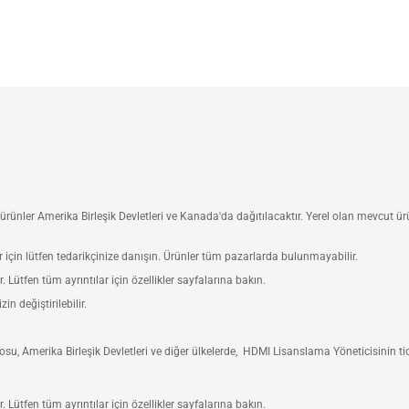
ünler Amerika Birleşik Devletleri ve Kanada'da dağıtılacaktır. Yerel olan mevcut ür
ler için lütfen tedarikçinize danışın. Ürünler tüm pazarlarda bulunmayabilir.
r. Lütfen tüm ayrıntılar için özellikler sayfalarına bakın.
n değiştirilebilir.
, Amerika Birleşik Devletleri ve diğer ülkelerde, HDMI Lisanslama Yöneticisinin ticari
r. Lütfen tüm ayrıntılar için özellikler sayfalarına bakın.