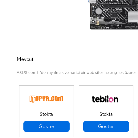
Mevcut
ASUS.com.tr'den ayrılmak ve harici bir web sitesine erişmek üzeresiniz
Stokta
Stokta
Göster
Göster