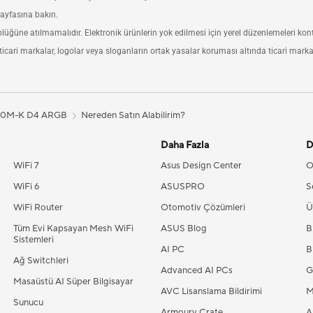
 sayfasına bakın.
öplüğüne atılmamalıdır. Elektronik ürünlerin yok edilmesi için yerel düzenlemeleri kont
icari markalar, logolar veya sloganların ortak yasalar koruması altında ticari mark
10M-K D4 ARGB
Nereden Satın Alabilirim?
Daha Fazla
D
WiFi 7
Asus Design Center
O
WiFi 6
ASUSPRO
S
WiFi Router
Otomotiv Çözümleri
Ü
Tüm Evi Kapsayan Mesh WiFi
ASUS Blog
B
Sistemleri
AI PC
B
Ağ Switchleri
Advanced AI PCs
G
Masaüstü AI Süper Bilgisayar
AVC Lisanslama Bildirimi
M
Sunucu
Armoury Crate
A