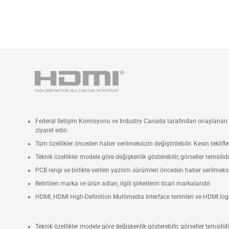
Federal İletişim Komisyonu ve Industry Canada tarafından onaylanan ür
ziyaret edin.
Tüm özellikler önceden haber verilmeksizin değiştirilebilir. Kesin teklif
Teknik özellikler modele göre değişkenlik gösterebilir, görseller temsilidi
PCB rengi ve birlikte verilen yazılım sürümleri önceden haber verilmeksizi
Belirtilen marka ve ürün adları, ilgili şirketlerin ticari markalarıdır.
HDMI, HDMI High-Definition Multimedia Interface terimleri ve HDMI logosu
Teknik özellikler modele göre değişkenlik gösterebilir, görseller temsilidi