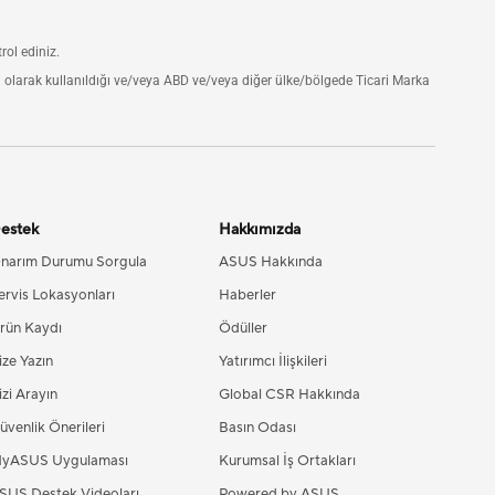
rol ediniz.
a olarak kullanıldığı ve/veya ABD ve/veya diğer ülke/bölgede Ticari Marka
estek
Hakkımızda
narım Durumu Sorgula
ASUS Hakkında
ervis Lokasyonları
Haberler
rün Kaydı
Ödüller
ize Yazın
Yatırımcı İlişkileri
izi Arayın
Global CSR Hakkında
üvenlik Önerileri
Basın Odası
yASUS Uygulaması
Kurumsal İş Ortakları
SUS Destek Videoları
Powered by ASUS