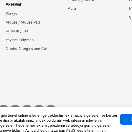
Aksesuar
Aura
M
Klavye
Sa
Mouse / Mouse Pad
Kulaklık / Ses
Yayıncı Ekipmanı
Docks, Dongles and Cable
bi temel online işlevleri gerçekleştirmek amacıyla çerezleri ve benzer
vre dışı bırakabilirsiniz, ancak bu durum web sitesinin işlevlerini
k çerezleri, hedefleme/reklam çerezlerini ve videoya gömülü çerezleri
düğmeye tıklayın. Ayrıca dilediğiniz zaman ASUS web sitelerinin alt