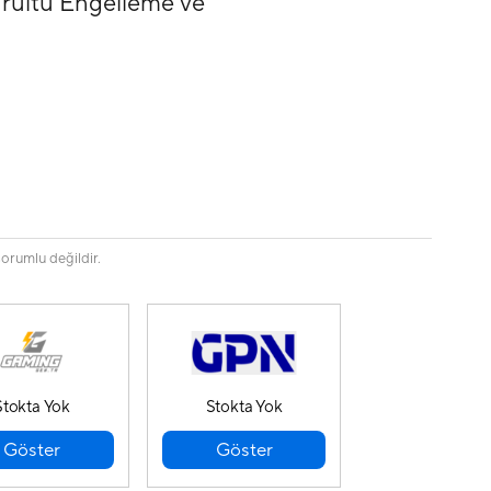
ürültü Engelleme ve
sorumlu değildir.
Stokta Yok
Stokta Yok
Göster
Göster