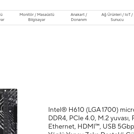
tü
Monitör / Masaüstü
Anakart /
Ağ Ürünleri / IoT /
yar
Bilgisayar
Donanım
Sunucu
Intel® H610 (LGA 1700) micr
DDR4, PCIe 4.0, M.2 yuvası, 
Ethernet, HDMI™, USB 5Gbps