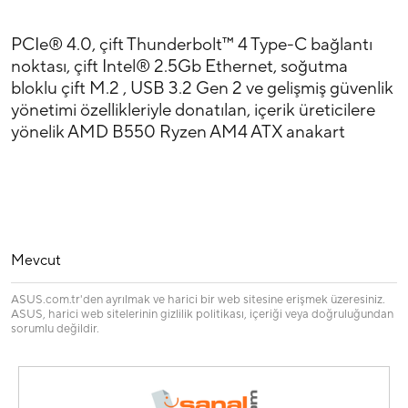
PCIe® 4.0, çift Thunderbolt™ 4 Type-C bağlantı
noktası, çift Intel® 2.5Gb Ethernet, soğutma
bloklu çift M.2 , USB 3.2 Gen 2 ve gelişmiş güvenlik
yönetimi özellikleriyle donatılan, içerik üreticilere
yönelik AMD B550 Ryzen AM4 ATX anakart
Mevcut
ASUS.com.tr'den ayrılmak ve harici bir web sitesine erişmek üzeresiniz.
ASUS, harici web sitelerinin gizlilik politikası, içeriği veya doğruluğundan
sorumlu değildir.