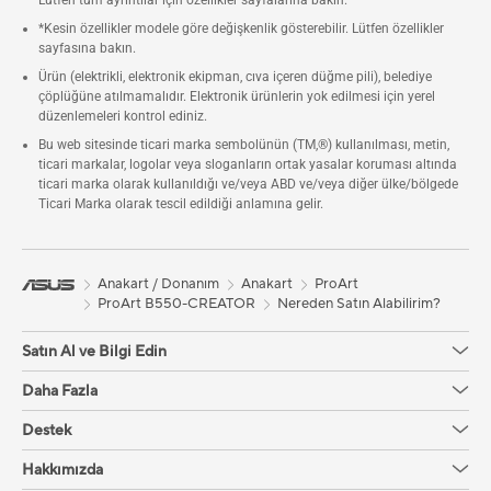
Lütfen tüm ayrıntılar için özellikler sayfalarına bakın.
*Kesin özellikler modele göre değişkenlik gösterebilir. Lütfen özellikler
sayfasına bakın.
Ürün (elektrikli, elektronik ekipman, cıva içeren düğme pili), belediye
çöplüğüne atılmamalıdır. Elektronik ürünlerin yok edilmesi için yerel
düzenlemeleri kontrol ediniz.
Bu web sitesinde ticari marka sembolünün (TM,®) kullanılması, metin,
ticari markalar, logolar veya sloganların ortak yasalar koruması altında
ticari marka olarak kullanıldığı ve/veya ABD ve/veya diğer ülke/bölgede
Ticari Marka olarak tescil edildiği anlamına gelir.
Anakart / Donanım
Anakart
ProArt
ProArt B550-CREATOR
Nereden Satın Alabilirim?
Satın Al ve Bilgi Edin
Daha Fazla
Destek
Hakkımızda