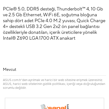
PCIe® 5.0, DDR5 desteği, Thunderbolt™ 4, 10 Gb
ve 2.5 Gb Ethernet, WiFi 6E, soğutma bloğuna
sahip dört adet PCIe 4.0 M.2 yuvası, Quick Charge
4+ destekli USB 3.2 Gen 2x2 ön panel bağlantısı
özellikleriyle donatılan, içerik üreticilere yönelik
Intel® Z690 LGA 1700 ATX anakart
Mevcut
ASUS.com.tr'den ayrılmak ve harici bir web sitesine erişmek üzeresiniz.
ASUS, harici web sitelerinin gizlilik politikası, içeriği veya doğruluğundan
sorumlu değildir.