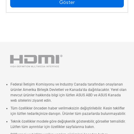
Göster
Federal İletişim Komisyonu ve Industry Canada tarafından onaylanan
ürünler Amerika Birleşik Devletleri ve Kanada'da dağıtılacaktır. Yerel olan
mevcut ürünler hakkında bilgi için lütfen ASUS ABD ve ASUS Kanada
web sitelerini ziyaret edin.
Tüm özellikler önceden haber verilmeksizin değiştirilebilir. Kesin teklifler
için lütfen tedarikçinize danışın. Ürünler tüm pazarlarda bulunmayabilir.
Teknik özellikler modele göre değişkenlik gösterebilir, görseller temsilidir.
Lütfen tüm ayrıntılar için özellikler sayfalarına bakın.