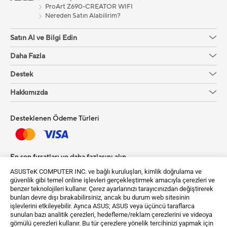
ProArt Z690-CREATOR WIFI
Nereden Satın Alabilirim?
Satın Al ve Bilgi Edin
Daha Fazla
Destek
Hakkımızda
Desteklenen Ödeme Türleri
En son fırsatları ve daha fazlasını alın
ASUSTeK COMPUTER INC. ve bağlı kuruluşları, kimlik doğrulama ve
Kayıt Ol
güvenlik gibi temel online işlevleri gerçekleştirmek amacıyla çerezleri ve
benzer teknolojileri kullanır. Çerez ayarlarınızı tarayıcınızdan değiştirerek
bunları devre dışı bırakabilirsiniz, ancak bu durum web sitesinin
işlevlerini etkileyebilir. Ayrıca ASUS; ASUS veya üçüncü taraflarca
sunulan bazı analitik çerezleri, hedefleme/reklam çerezlerini ve videoya
gömülü çerezleri kullanır. Bu tür çerezlere yönelik tercihinizi yapmak için