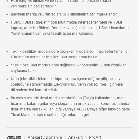
PCB rengi ve birlikte verilen yazılım sürümleri önceden haber
verilmeksizin değiştirilebilir.
Belirtilen marka ve ürün adları, ilgili şirketlerin ticari markalarıdır.
HDMI, HDMI High-Definition Multimedia Interface terimleri ve HDMI
logosu, Amerika Birleşik Devletleri ve diğer ülkelerde, HDMI Lisanslama
Yöneticisinin ticari veya tescilli ticari markalarıdır.
Teknik özellikler modele göre değişkenlik gösterebilir, görseller temsilidir.
Lütfen tüm ayrıntılar için özellikler sayfalarına bakın.
*Kesin özellikler modele göre değişkenlik gösterebilir. Lütfen özellikler
sayfasına bakın.
Ürün (elektrikli, elektronik ekipman, cıva içeren düğme pili), belediye
çöplüğüne atılmamalıdır. Elektronik ürünlerin yok edilmesi için yerel
düzenlemeleri kontrol ediniz.
Bu web sitesinde ticari marka sembolünün (TM,®) kullanılması, metin,
ticari markalar, logolar veya sloganların ortak yasalar koruması altında
ticari marka olarak kullanıldığı ve/veya ABD ve/veya diğer ülke/bölgede
Ticari Marka olarak tescil edildiği anlamına gelir.
Anakart / Donanım
Anakart
ProArt