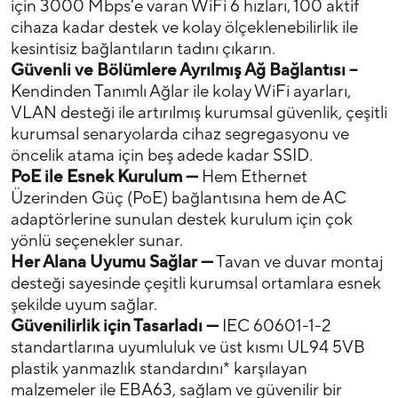
için 3000 Mbps’e varan WiFi 6 hızları, 100 aktif
cihaza kadar destek ve kolay ölçeklenebilirlik ile
kesintisiz bağlantıların tadını çıkarın.
Güvenli ve Bölümlere Ayrılmış Ağ Bağlantısı –
Kendinden Tanımlı Ağlar ile kolay WiFi ayarları,
VLAN desteği ile artırılmış kurumsal güvenlik, çeşitli
kurumsal senaryolarda cihaz segregasyonu ve
öncelik atama için beş adede kadar SSID.
PoE ile Esnek Kurulum —
Hem Ethernet
Üzerinden Güç (PoE) bağlantısına hem de AC
adaptörlerine sunulan destek kurulum için çok
yönlü seçenekler sunar.
Her Alana Uyumu Sağlar —
Tavan ve duvar montaj
desteği sayesinde çeşitli kurumsal ortamlara esnek
şekilde uyum sağlar.
Güvenilirlik için Tasarladı —
IEC 60601-1-2
standartlarına uyumluluk ve üst kısmı UL94 5VB
plastik yanmazlık standardını* karşılayan
malzemeler ile EBA63, sağlam ve güvenilir bir