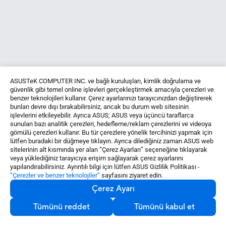
ASUSTeK COMPUTER INC. ve bağlı kuruluşları, kimlik doğrulama ve
güvenlik gibi temel online işlevleri gerçekleştirmek amacıyla çerezleri ve
benzer teknolojileri kullanır. Çerez ayarlarınızı tarayıcınızdan değiştirerek
bunları devre dışı bırakabilirsiniz, ancak bu durum web sitesinin
işlevlerini etkileyebilir. Ayrıca ASUS; ASUS veya üçüncü taraflarca
sunulan bazı analitik çerezleri, hedefleme/reklam çerezlerini ve videoya
gömülü çerezleri kullanır. Bu tür çerezlere yönelik tercihinizi yapmak için
lütfen buradaki bir düğmeye tıklayın. Ayrıca dilediğiniz zaman ASUS web
sitelerinin alt kısmında yer alan “Çerez Ayarları” seçeneğine tıklayarak
veya yüklediğiniz tarayıcıya erişim sağlayarak çerez ayarlarını
yapılandırabilirsiniz. Ayrıntılı bilgi için lütfen ASUS Gizlilik Politikası -
“Çerezler ve benzer teknolojiler”
sayfasını ziyaret edin.
Çerez Ayarı
Tümünü reddet
Tümünü kabul et