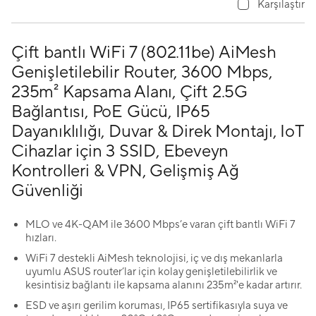
Karşılaştır
Çift bantlı WiFi 7 (802.11be) AiMesh
Genişletilebilir Router, 3600 Mbps,
235m² Kapsama Alanı, Çift 2.5G
Bağlantısı, PoE Gücü, IP65
Dayanıklılığı, Duvar & Direk Montajı, IoT
Cihazlar için 3 SSID, Ebeveyn
Kontrolleri & VPN, Gelişmiş Ağ
Güvenliği
MLO ve 4K-QAM ile 3600 Mbps’e varan çift bantlı WiFi 7
hızları.
WiFi 7 destekli AiMesh teknolojisi, iç ve dış mekanlarla
uyumlu ASUS router’lar için kolay genişletilebilirlik ve
kesintisiz bağlantı ile kapsama alanını 235m²'e kadar artırır.
ESD ve aşırı gerilim koruması, IP65 sertifikasıyla suya ve