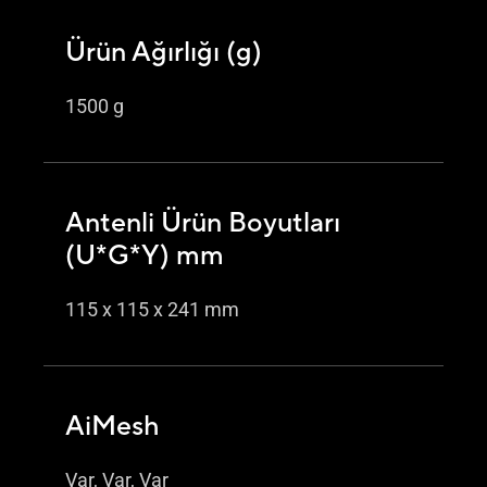
Ürün Ağırlığı (g)
1500 g
Antenli Ürün Boyutları
(U*G*Y) mm
115 x 115 x 241 mm
AiMesh
Var, Var, Var