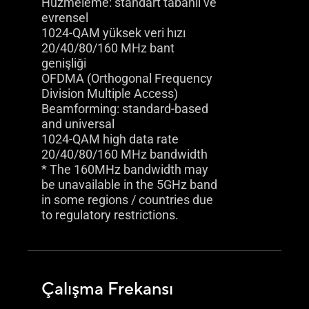
Hüzmeleme: standart tabanlı ve
evrensel
1024-QAM yüksek veri hızı
20/40/80/160 MHz bant
genişliği
OFDMA (Orthogonal Frequency
Division Multiple Access)
Beamforming: standard-based
and universal
1024-QAM high data rate
20/40/80/160 MHz bandwidth
* The 160MHz bandwidth may
be unavailable in the 5GHz band
in some regions / countries due
to regulatory restrictions.
Çalışma Frekansı