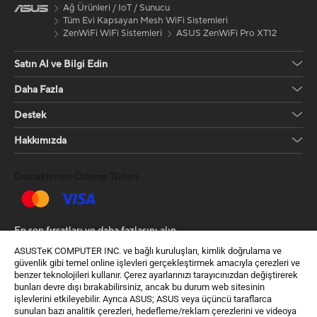
Ağ Ürünleri / IoT / Sunucu
Tüm Evi Kapsayan Mesh WiFi Sistemleri
ZenWiFi WiFi Sistemleri
ASUS ZenWiFi Pro XT12
Satın Al ve Bilgi Edin
Daha Fazla
Destek
Hakkımızda
Desteklenen Ödeme Türleri
En son fırsatları ve daha fazlasını alın
ASUSTeK COMPUTER INC. ve bağlı kuruluşları, kimlik doğrulama ve
Kayıt Ol
güvenlik gibi temel online işlevleri gerçekleştirmek amacıyla çerezleri ve
benzer teknolojileri kullanır. Çerez ayarlarınızı tarayıcınızdan değiştirerek
bunları devre dışı bırakabilirsiniz, ancak bu durum web sitesinin
işlevlerini etkileyebilir. Ayrıca ASUS; ASUS veya üçüncü taraflarca
sunulan bazı analitik çerezleri, hedefleme/reklam çerezlerini ve videoya