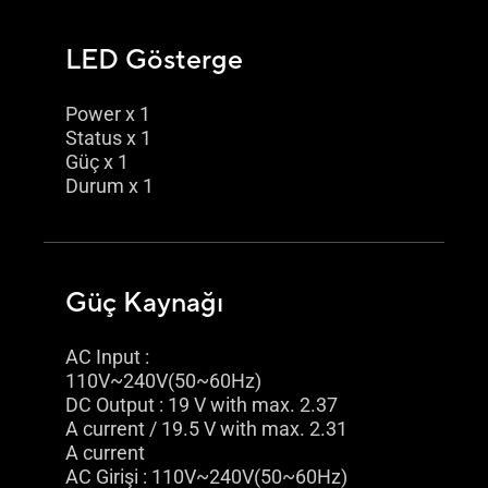
LED Gösterge
Power x 1
Status x 1
Güç x 1
Durum x 1
Güç Kaynağı
AC Input :
110V~240V(50~60Hz)
DC Output : 19 V with max. 2.37
A current / 19.5 V with max. 2.31
A current
AC Girişi : 110V~240V(50~60Hz)