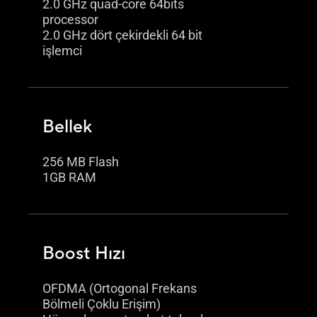
2.0 GHz quad-core 64bits
processor
2.0 GHz dört çekirdekli 64 bit
işlemci
Bellek
256 MB Flash
1GB RAM
Boost Hızı
OFDMA (Ortogonal Frekans
Bölmeli Çoklu Erişim)