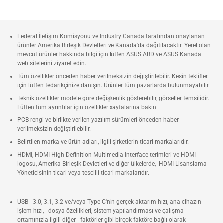
Federal İletişim Komisyonu ve Industry Canada tarafından onaylanan
ürünler Amerika Birleşik Devletleri ve Kanada'da dağıtılacaktır. Yerel olan
mevcut ürünler hakkında bilgi için lütfen ASUS ABD ve ASUS Kanada
web sitelerini ziyaret edin.
Tüm özellikler önceden haber verilmeksizin değiştirilebilir. Kesin teklifler
için lütfen tedarikçinize danışın. Ürünler tüm pazarlarda bulunmayabilir.
Teknik özellikler modele göre değişkenlik gösterebilir, görseller temsilidir.
Lütfen tüm ayrıntılar için özellikler sayfalarına bakın.
PCB rengi ve birlikte verilen yazılım sürümleri önceden haber
verilmeksizin değiştirilebilir.
Belirtilen marka ve ürün adları, ilgili şirketlerin ticari markalarıdır.
HDMI, HDMI High-Definition Multimedia Interface terimleri ve HDMI
logosu, Amerika Birleşik Devletleri ve diğer ülkelerde, HDMI Lisanslama
Yöneticisinin ticari veya tescilli ticari markalarıdır.
USB 3.0, 3.1, 3.2 ve/veya Type-C'nin gerçek aktarım hızı, ana cihazın
işlem hızı, dosya özellikleri, sistem yapılandırması ve çalışma
ortamınızla ilgili diğer faktörler gibi birçok faktöre bağlı olarak