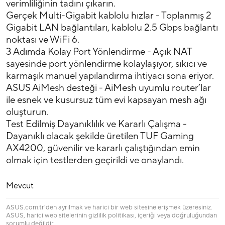
verimliliğinin tadını çıkarın.
Gerçek Multi-Gigabit kablolu hızlar - Toplanmış 2
Gigabit LAN bağlantıları, kablolu 2.5 Gbps bağlantı
noktası ve WiFi 6.
3 Adımda Kolay Port Yönlendirme - Açık NAT
sayesinde port yönlendirme kolaylaşıyor, sıkıcı ve
karmaşık manuel yapılandırma ihtiyacı sona eriyor.
ASUS AiMesh desteği - AiMesh uyumlu router’lar
ile esnek ve kusursuz tüm evi kapsayan mesh ağı
oluşturun.
Test Edilmiş Dayanıklılık ve Kararlı Çalışma -
Dayanıklı olacak şekilde üretilen TUF Gaming
AX4200, güvenilir ve kararlı çalıştığından emin
olmak için testlerden geçirildi ve onaylandı.
Mevcut
ASUS.com.tr'den ayrılmak ve harici bir web sitesine erişmek üzeresiniz.
ASUS, harici web sitelerinin gizlilik politikası, içeriği veya doğruluğundan
sorumlu değildir.