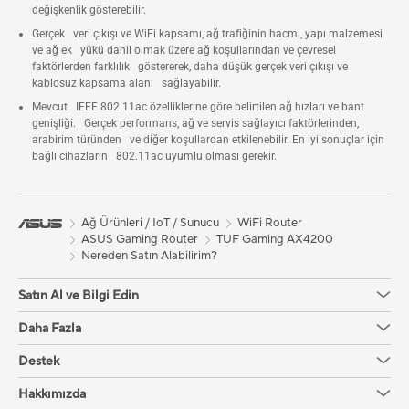
değişkenlik gösterebilir.
Gerçek veri çıkışı ve WiFi kapsamı, ağ trafiğinin hacmi, yapı malzemesi
ve ağ ek yükü dahil olmak üzere ağ koşullarından ve çevresel
faktörlerden farklılık göstererek, daha düşük gerçek veri çıkışı ve
kablosuz kapsama alanı sağlayabilir.
Mevcut IEEE 802.11ac özelliklerine göre belirtilen ağ hızları ve bant
genişliği. Gerçek performans, ağ ve servis sağlayıcı faktörlerinden,
arabirim türünden ve diğer koşullardan etkilenebilir. En iyi sonuçlar için
bağlı cihazların 802.11ac uyumlu olması gerekir.
Ağ Ürünleri / IoT / Sunucu
WiFi Router
ASUS Gaming Router
TUF Gaming AX4200
Nereden Satın Alabilirim?
Satın Al ve Bilgi Edin
Daha Fazla
Destek
Hakkımızda