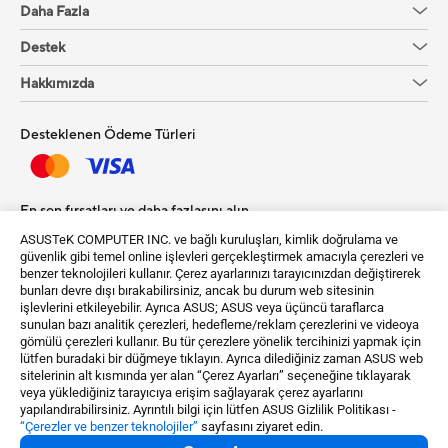
Daha Fazla
Destek
Hakkımızda
Desteklenen Ödeme Türleri
En son fırsatları ve daha fazlasını alın
ASUSTeK COMPUTER INC. ve bağlı kuruluşları, kimlik doğrulama ve
Kayıt Ol
güvenlik gibi temel online işlevleri gerçekleştirmek amacıyla çerezleri ve
benzer teknolojileri kullanır. Çerez ayarlarınızı tarayıcınızdan değiştirerek
bunları devre dışı bırakabilirsiniz, ancak bu durum web sitesinin
işlevlerini etkileyebilir. Ayrıca ASUS; ASUS veya üçüncü taraflarca
sunulan bazı analitik çerezleri, hedefleme/reklam çerezlerini ve videoya
gömülü çerezleri kullanır. Bu tür çerezlere yönelik tercihinizi yapmak için
lütfen buradaki bir düğmeye tıklayın. Ayrıca dilediğiniz zaman ASUS web
sitelerinin alt kısmında yer alan “Çerez Ayarları” seçeneğine tıklayarak
Türkiye / Türkçe
veya yüklediğiniz tarayıcıya erişim sağlayarak çerez ayarlarını
yapılandırabilirsiniz. Ayrıntılı bilgi için lütfen ASUS Gizlilik Politikası -
“Çerezler ve benzer teknolojiler”
sayfasını ziyaret edin.
©ASUSTeK Computer Inc. Bütün Hakları Saklıdır.