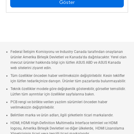
Göster
Federal İletişim Komisyonu ve Industry Canada tarafından onaylanan
ürünler Amerika Birleşik Devletleri ve Kanada'da dağıtılacaktır. Yerel olan
mevcut ürünler hakkında bilgi için lütfen ASUS ABD ve ASUS Kanada
web sitelerini ziyaret edin.
Tüm özellikler önceden haber verilmeksizin değiştirilebilir. Kesin teklifler
için lütfen tedarikçinize danışın. Ürünler tüm pazarlarda bulunmayabilir.
Teknik özellikler modele göre değişkenlik gösterebilir, görseller temsilidir.
Lütfen tüm ayrıntılar için özellikler sayfalarına bakın.
PCB rengi ve birlikte verilen yazılım sürümleri önceden haber
verilmeksizin değiştirilebilir.
Belirtilen marka ve ürün adları, ilgili şirketlerin ticari markalarıdır.
HDMI, HDMI High-Definition Multimedia Interface terimleri ve HDMI
logosu, Amerika Birleşik Devletleri ve diğer ülkelerde, HDMI Lisanslama
Yöneticisinin ticari veya tescilli ticari markalarıdır.