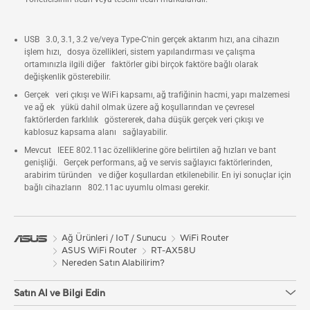
USB 3.0, 3.1, 3.2 ve/veya Type-C'nin gerçek aktarım hızı, ana cihazın
işlem hızı, dosya özellikleri, sistem yapılandırması ve çalışma
ortamınızla ilgili diğer faktörler gibi birçok faktöre bağlı olarak
değişkenlik gösterebilir.
Gerçek veri çıkışı ve WiFi kapsamı, ağ trafiğinin hacmi, yapı malzemesi
ve ağ ek yükü dahil olmak üzere ağ koşullarından ve çevresel
faktörlerden farklılık göstererek, daha düşük gerçek veri çıkışı ve
kablosuz kapsama alanı sağlayabilir.
Mevcut IEEE 802.11ac özelliklerine göre belirtilen ağ hızları ve bant
genişliği. Gerçek performans, ağ ve servis sağlayıcı faktörlerinden,
arabirim türünden ve diğer koşullardan etkilenebilir. En iyi sonuçlar için
bağlı cihazların 802.11ac uyumlu olması gerekir.
Ağ Ürünleri / IoT / Sunucu
WiFi Router
ASUS WiFi Router
RT-AX58U
Nereden Satın Alabilirim?
Satın Al ve Bilgi Edin