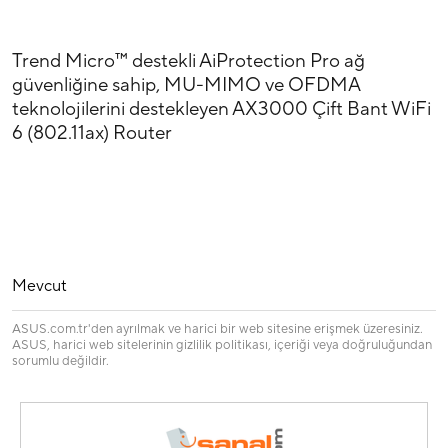
Trend Micro™ destekli AiProtection Pro ağ
güvenliğine sahip, MU-MIMO ve OFDMA
teknolojilerini destekleyen AX3000 Çift Bant WiFi
6 (802.11ax) Router
Mevcut
ASUS.com.tr'den ayrılmak ve harici bir web sitesine erişmek üzeresiniz.
ASUS, harici web sitelerinin gizlilik politikası, içeriği veya doğruluğundan
sorumlu değildir.