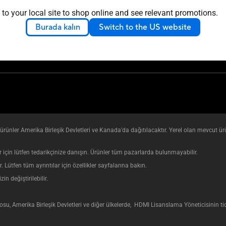
 to your local site to shop online and see relevant promotions.
Burada kalın
Switch to the US website
8.03 x 21.59 mm
ünler Amerika Birleşik Devletleri ve Kanada'da dağıtılacaktır. Yerel olan mevcut ür
ler için lütfen tedarikçinize danışın. Ürünler tüm pazarlarda bulunmayabilir.
r. Lütfen tüm ayrıntılar için özellikler sayfalarına bakın.
n değiştirilebilir.
, Amerika Birleşik Devletleri ve diğer ülkelerde, HDMI Lisanslama Yöneticisinin ticari