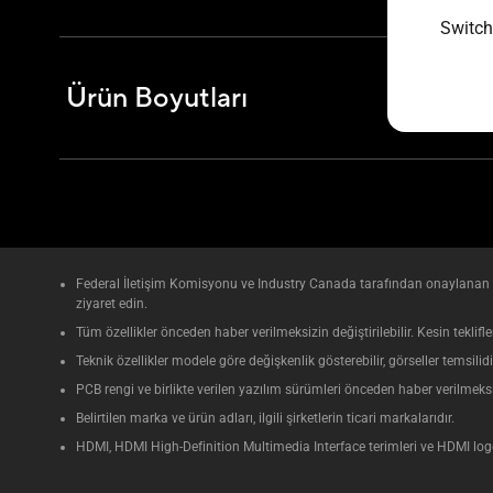
Switch
Ürün Boyutları
120.5 x 8
Federal İletişim Komisyonu ve Industry Canada tarafından onaylanan ür
ziyaret edin.
Tüm özellikler önceden haber verilmeksizin değiştirilebilir. Kesin teklif
Teknik özellikler modele göre değişkenlik gösterebilir, görseller temsilidi
PCB rengi ve birlikte verilen yazılım sürümleri önceden haber verilmeksizi
Belirtilen marka ve ürün adları, ilgili şirketlerin ticari markalarıdır.
HDMI, HDMI High-Definition Multimedia Interface terimleri ve HDMI logosu