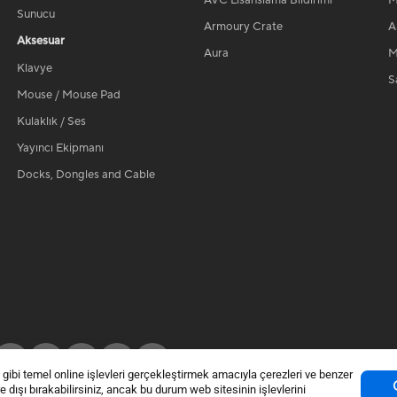
AVC Lisanslama Bildirimi
M
Sunucu
Armoury Crate
A
Aksesuar
Aura
M
Klavye
Sa
Mouse / Mouse Pad
Kulaklık / Ses
Yayıncı Ekipmanı
Docks, Dongles and Cable
bi temel online işlevleri gerçekleştirmek amacıyla çerezleri ve benzer
vre dışı bırakabilirsiniz, ancak bu durum web sitesinin işlevlerini