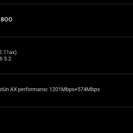
1800
2.11ax)
® 5.2
stün AX performansı: 1201Mbps+574Mbps