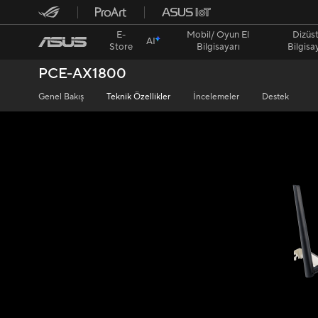
E-
Mobil/ Oyun El
Dizüs
AI
Store
Bilgisayarı
Bilgisa
PCE-AX1800
Genel Bakış
Teknik Özellikler
İncelemeler
Destek