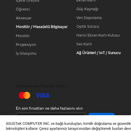
Ekran Kartı
İçerik Üretimi
Güç Kaynağı
Öğrenci
Veri Depolama
Aksesuar
Optik Sürücü
Monitör / Masaüstü Bilgisayar
Harici Ekran Kartı Kutusu
Monitör
Ses Kartı
Projeksiyon
Ağ Ürünleri / IoT / Sunucu
İş İstasyonu
Desteklenen Ödeme Türleri
En son fırsatları ve daha fazlasını alın
Kayıt Ol
ASUSTeK COMPUTER INC. ve bağlı kuruluşları, kimlik doğrulama ve güvenlik gi
teknolojileri kullanır. Çerez ayarlarınızı tarayıcınızdan değiştirerek bunları de