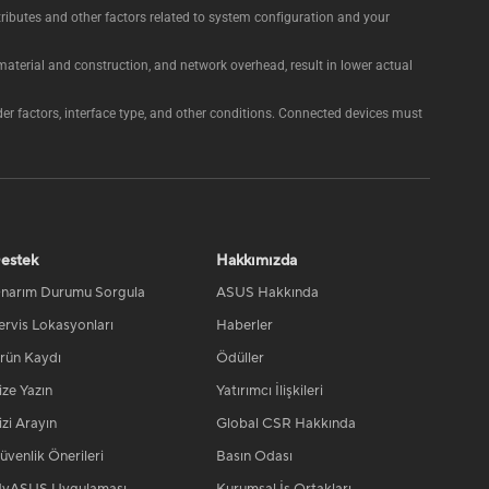
ttributes and other factors related to system configuration and your
aterial and construction, and network overhead, result in lower actual
 factors, interface type, and other conditions. Connected devices must
estek
Hakkımızda
narım Durumu Sorgula
ASUS Hakkında
ervis Lokasyonları
Haberler
rün Kaydı
Ödüller
ize Yazın
Yatırımcı İlişkileri
izi Arayın
Global CSR Hakkında
üvenlik Önerileri
Basın Odası