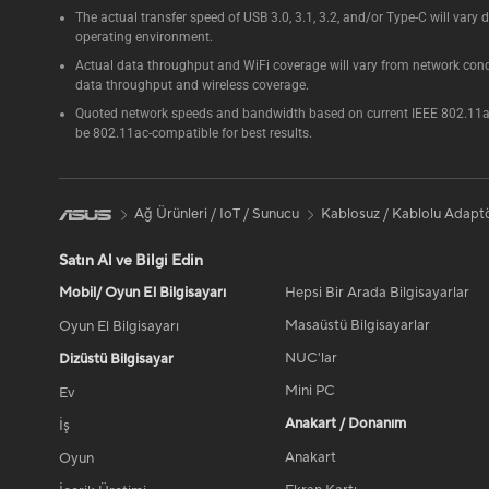
The actual transfer speed of USB 3.0, 3.1, 3.2, and/or Type-C will vary
operating environment.
Actual data throughput and WiFi coverage will vary from network condit
data throughput and wireless coverage.
Quoted network speeds and bandwidth based on current IEEE 802.11ac s
be 802.11ac-compatible for best results.
Ağ Ürünleri / IoT / Sunucu
Kablosuz / Kablolu Adapt
Satın Al ve Bilgi Edin
Mobil/ Oyun El Bilgisayarı
Hepsi Bir Arada Bilgisayarlar
Masaüstü Bilgisayarlar
Oyun El Bilgisayarı
NUC'lar
Dizüstü Bilgisayar
Mini PC
Ev
Anakart / Donanım
İş
Anakart
Oyun