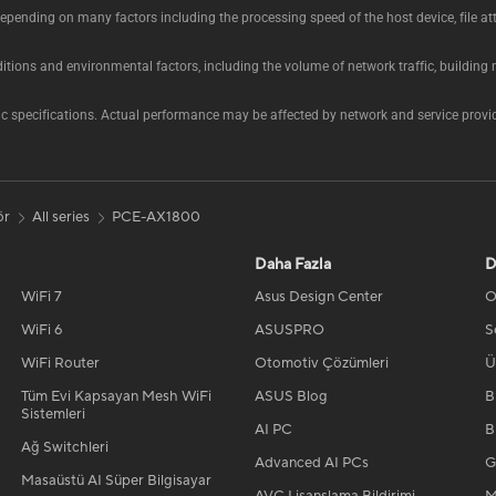
 depending on many factors including the processing speed of the host device, file a
ions and environmental factors, including the volume of network traffic, building m
pecifications. Actual performance may be affected by network and service provider
ör
All series
PCE-AX1800
Daha Fazla
D
WiFi 7
Asus Design Center
O
WiFi 6
ASUSPRO
S
WiFi Router
Otomotiv Çözümleri
Ü
Tüm Evi Kapsayan Mesh WiFi
ASUS Blog
B
Sistemleri
AI PC
B
Ağ Switchleri
Advanced AI PCs
G
Masaüstü AI Süper Bilgisayar