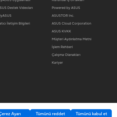
yASUS Uygulaması
Kurumsal İş Ortakları
SUS Destek Videoları
Powered by ASUS
yASUS
ASUSTOR Inc.
tıcı İletişim Bilgileri
ASUS Cloud Corporation
ASUS KVKK
Müşteri Aydınlatma Metni
İşlem Rehberi
Çalışma Olanakları
Kariyer
Çerez Ayarı
Tümünü reddet
Tümünü kabul et