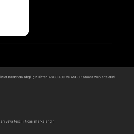
ünler hakkında bilgi için lütfen ASUS ABD ve ASUS Kanada web sitelerini
 veya tescilli ticari markalarıdır.