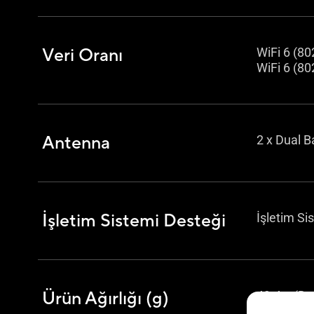
Veri Oranı
WiFi 6 (8
WiFi 6 (80
Antenna
2 x Dual 
İşletim Sistemi Desteği
İşletim Si
Ürün Ağırlığı (g)
49.4 g (De