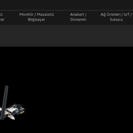
tü
Monitör / Masaüstü
Anakart /
Ağ Ürünleri / IoT /
yar
Bilgisayar
Donanım
Sunucu