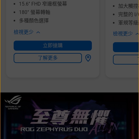
15.6'' FHD 窄邊框螢幕
加大觸控
180° 螢幕轉軸
完整的 I
多種顏色選擇
軍規等級
檢視更少
檢視更少
立即搶購
了解更多