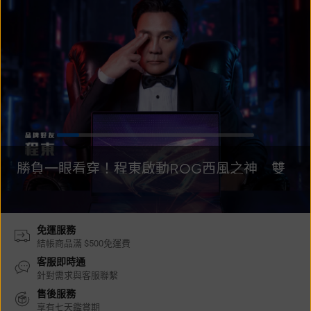
勝負一眼看穿！程東啟動ROG西風之神 雙
螢幕AI致勝全局
免運服務
結帳商品滿 $500免運費
客服即時通
針對需求與客服聯繫
售後服務
享有七天鑑賞期