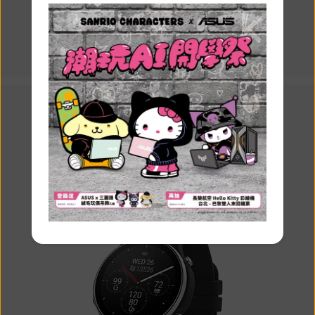
Switch to your local site to shop
online and see relevant
promotions.
停留在此網站
Switch to the US website
健康觸手可及
了解更多