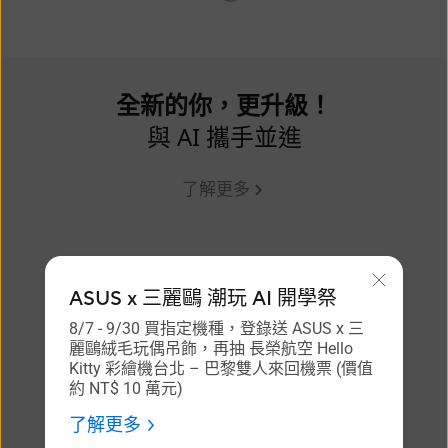
全新的你，更升級！
與 AI 攜手並進
了解更多
ASUS x 三麗鷗 潮玩 AI 開學祭
8/7 - 9/30 買指定機種，登錄送 ASUS x 三
麗鷗絨毛玩偶吊飾，再抽 長榮航空 Hello
Kitty 彩繪機台北 – 巴黎雙人來回機票 (價值
約 NT$ 10 萬元)​
了解更多