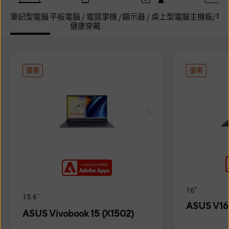
筆記型電腦
平板電腦 / 電競掌機 /
顯示器 / 桌上型電腦
主機板/零
健康穿戴
優惠
優惠
16”
15.6"
ASUS V16
ASUS Vivobook 15 (X1502)