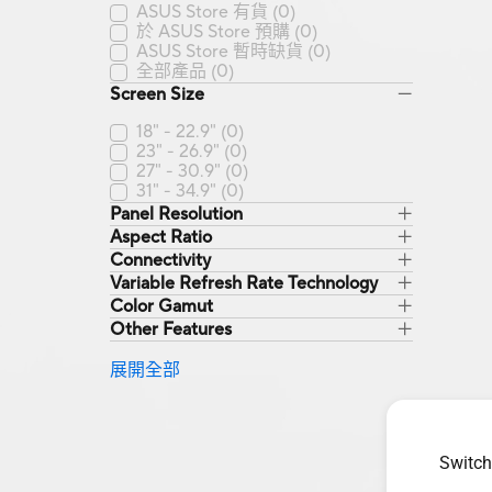
ASUS Store 有貨
(0)
於 ASUS Store 預購
(0)
ASUS Store 暫時缺貨
(0)
全部產品
(0)
Screen Size
18" - 22.9"
(0)
23" - 26.9"
(0)
27" - 30.9"
(0)
31" - 34.9"
(0)
Panel Resolution
Aspect Ratio
Connectivity
Variable Refresh Rate Technology
Color Gamut
Other Features
展開全部
Switch