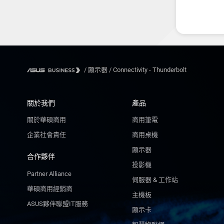
/
顯示器
/
Connectivity - Thunderbolt
關於我們
產品
關於華碩商用
商用筆電
企業社會責任
商用桌機
顯示器
合作夥伴
投影機
Partner Alliance
伺服器 & 工作站
華碩商用經銷商
主機板
ASUS夥伴聯盟IT服務
顯示卡