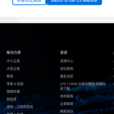
停留在此網站
Switch to the US website
解決方案
資源
中小企業
資源中心
大型企業
成功案例
教育
最新消息
零售 & 旅宿
LP5-113046 台銀採購案-採購指
南下載
健康照護
商用客製
製造業
企業租賃
建築、工程與營造
標案資訊