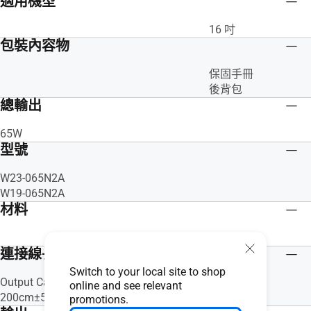
適用機型
16 吋
包裝內容物
保固手冊
後背包
總輸出
65W
型號
W23-065N2A
W19-065N2A
材料
聚酯纖維
連接線長度
Switch to your local site to shop
Output Cable:200 cm Power Cord:90 cm
online and see relevant
200cm±5%
promotions.