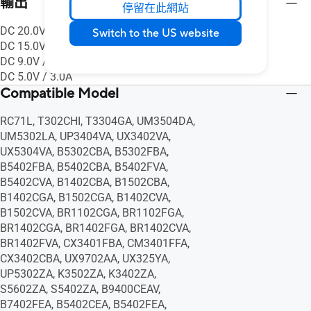
輸出
停留在此網站
DC 20.0V / 3.25A
Switch to the US website
DC 15.0V / 3.0A
DC 9.0V / 3.0A
DC 5.0V / 3.0A
Compatible Model
RC71L, T302CHI, T3304GA, UM3504DA,
UM5302LA, UP3404VA, UX3402VA,
UX5304VA, B5302CBA, B5302FBA,
B5402FBA, B5402CBA, B5402FVA,
B5402CVA, B1402CBA, B1502CBA,
B1402CGA, B1502CGA, B1402CVA,
B1502CVA, BR1102CGA, BR1102FGA,
BR1402CGA, BR1402FGA, BR1402CVA,
BR1402FVA, CX3401FBA, CM3401FFA,
CX3402CBA, UX9702AA, UX325YA,
UP5302ZA, K3502ZA, K3402ZA,
S5602ZA, S5402ZA, B9400CEAV,
B7402FEA, B5402CEA, B5402FEA,