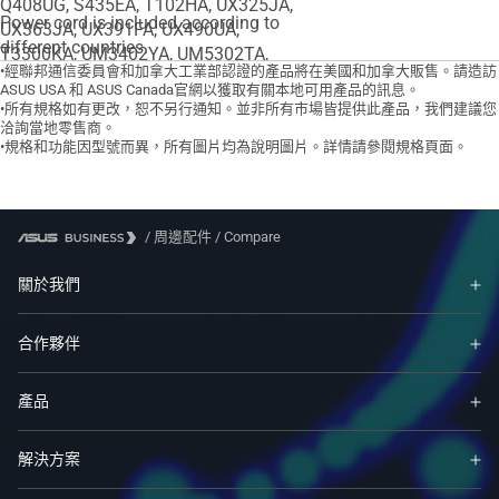
Q408UG, S435EA, T102HA, UX325JA,
Power cord is included according to
UX363JA, UX391FA, UX490UA,
different countries.
T3300KA, UM3402YA, UM5302TA,
•經聯邦通信委員會和加拿大工業部認證的產品將在美國和加拿大販售。請造訪
UX325SA, UX325UAZ, UX3402ZA,
ASUS USA 和 ASUS Canada官網以獲取有關本地可用產品的訊息。
UX392FA, UX392FN, UX425IA, UX425SA,
•所有規格如有更改，恕不另行通知。並非所有市場皆提供此產品，我們建議您
UX425UA, UX425UAZ, UX425UG,
洽詢當地零售商。
•規格和功能因型號而異，所有圖片均為說明圖片。詳情請參閱規格頁面。
UX435EA, UX435EGL, X435EA,
/
周邊配件
/
Compare
關於我們
合作夥伴
產品
解決方案