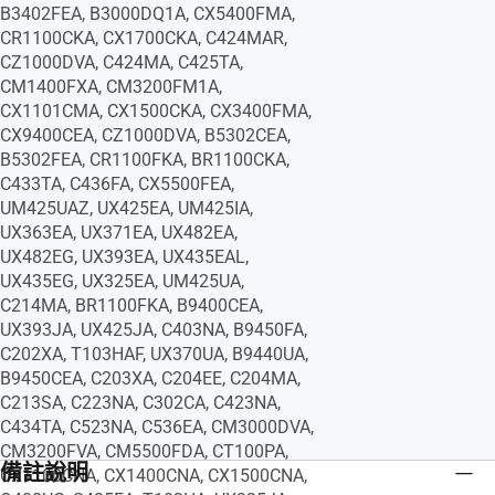
B3402FEA, B3000DQ1A, CX5400FMA,
CR1100CKA, CX1700CKA, C424MAR,
CZ1000DVA, C424MA, C425TA,
CM1400FXA, CM3200FM1A,
CX1101CMA, CX1500CKA, CX3400FMA,
CX9400CEA, CZ1000DVA, B5302CEA,
B5302FEA, CR1100FKA, BR1100CKA,
C433TA, C436FA, CX5500FEA,
UM425UAZ, UX425EA, UM425IA,
UX363EA, UX371EA, UX482EA,
UX482EG, UX393EA, UX435EAL,
UX435EG, UX325EA, UM425UA,
C214MA, BR1100FKA, B9400CEA,
UX393JA, UX425JA, C403NA, B9450FA,
C202XA, T103HAF, UX370UA, B9440UA,
B9450CEA, C203XA, C204EE, C204MA,
C213SA, C223NA, C302CA, C423NA,
C434TA, C523NA, C536EA, CM3000DVA,
CM3200FVA, CM5500FDA, CT100PA,
備註說明
CX1100CNA, CX1400CNA, CX1500CNA,