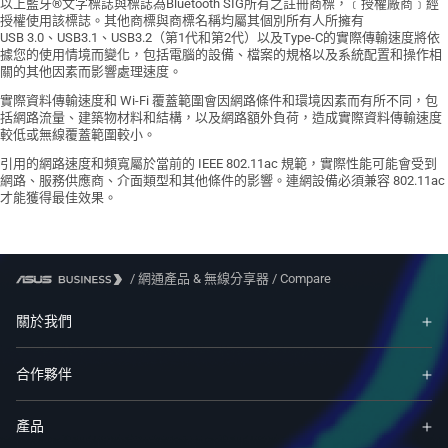
以上藍牙®文字標誌與標誌為Bluetooth SIG所有之註冊商標，﹝授權廠商﹞經
授權使用該標誌。其他商標與商標名稱均屬其個別所有人所擁有
USB 3.0、USB3.1、USB3.2（第1代和第2代）以及Type-C的實際傳輸速度將依
據您的使用情境而變化，包括電腦的設備、檔案的規格以及系統配置和操作相
關的其他因素而影響處理速度。
實際資料傳輸速度和 Wi-Fi 覆蓋範圍會因網路條件和環境因素而有所不同，包
括網路流量、建築物材料和結構，以及網路額外負荷，造成實際資料傳輸速度
較低或無線覆蓋範圍較小。
引用的網路速度和頻寬屬於當前的 IEEE 802.11ac 規範，實際性能可能會受到
網路、服務供應商、介面類型和其他條件的影響。連網設備必須兼容 802.11ac
才能獲得最佳效果。
/
網通產品 & 無線分享器
/
Compare
關於我們
合作夥伴
產品