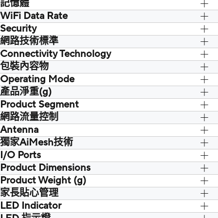
Wireless scheduler, Airtime fairness,
記憶體
Internet connection Type : PPPoE, PPTP,
RADIUS Server, Universal beamforming,
L2TP, Automatic IP, Static IP, Dual WAN,
WiFi Data Rate
128 MB Flash
Explicit beamforming
Port forwarding, DMZ, DDNS
256 MB RAM
Security
網路技術標準
Open system, WPA/WPA2-Personal,
WPA/WPA2-Enterprise, WPA3-Personal,
Connectivity Technology
IPv6
WPS, Let's Encrypt, SSH, Firewall
IPv4
包裝內容物
WiFi 6 (802.11ax)
Operating Mode
RT-AX1800S
WiFi 5 (802.11ac)
RJ45 x1
產品淨重(g)
Access Point, Media Bridge, Repeater,
WiFi 4 (802.11n)
Adapter x1
Router, Repeater Mode
Product Segment
390 g
IEEE 802.11g
QSG x1
Media Bridge Mode
網路流量控制
IEEE 802.11b
Warranty Card x1
Access Point Mode
IEEE 802.11a
Antenna
Bandwidth limiter, Traditional QoS,
AiMesh Node Mode
Traffic Monitor, Real-time traffic
獨家AiMesh技術
Wireless Router Mode
monitor, Wired Traffic Monitor, Wireless
I/O Ports
AiMesh, Primary AiMesh router, AiMesh
Traffic Monitor
node
Product Dimensions
Product Weight (g)
230 x 134 x 56 mm
家長貼心管理
LED Indicator
Parental Control Customized Internet
schedule