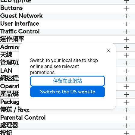
LED 指示燈
Buttons
Power x 1
2.4G x 1
Guest Network
5G x 1
User Interface
Guest Network
LAN x 1
Traffic Control
WAN x 1
運作頻率
Administration
2.4G Hz / 5 GHz, 5 GHz
2.4 GHz
天線
Switch to your local site to shop
管理功能
External antenna x 4
online and see relevant
LAN
Configuration backup and restore,
promotions.
Diagnosis tools, Feedback system,
網速提升
DHCP Server, 有, IPTV, Manually assign
停留在此網站
System log
IP address, Wake on LAN (WOL)
Operating Frequency
OFDMA (Orthogonal Frequency Division
Switch to the US website
Multiple Access)
產品規格
Beamforming: standard-based and
Package Content
AX1800 ultimate AX performance :
universal
1201 Mbps+ 574 Mbps
傳送 / 接收
1024-QAM high data rate
Parental Control
5GHz 2x2
20/40/80 MHz bandwidth
2.4GHz 2x2
處理器
按鈕
Dual-core (4 VPE)