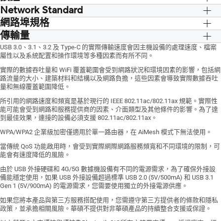
Network Standard
WPS Button, Reset Button, Power
Switch
網路埠規格
傳輸量
RJ45 for Gigabits BaseT for WAN x 1,
RJ45 for Gigabits BaseT for LAN x 4
802.11ax (5GHz)：最高 1201 Mbps
USB 3.0、3.1、3.2 及 Type-C 的實際傳輸速度會因主機設備的處理速度、檔案
屬性以及系統配置和操作環境等多種因素而有所不同。
802.11ax (2.4GHz)：最高 574 Mbps
802.11ac：最高 867 Mbps
實際的數據吞吐量和 WiFi 覆蓋範圍會受到網路狀況和環境因素的影響，包括網
路流量的大小、建築材料和結構以及網路負擔，這些因素會導致實際數據吞吐
802.11n：最高 300 Mbps
量和無線覆蓋範圍降低。
802.11g：最高 54 Mbps
802.11b：最高 11 Mbps
所引用的網路速度和頻寬是基於現行的 IEEE 802.11ac/802.11ax 規範。實際性
能可能會受到網路和服務提供商的因素、介面類型及其他條件的影響。為了達
802.11a：最高 54 Mbps
到最佳效果，連接的設備必須支援 802.11ac/802.11ax。
WPA/WPA2 企業級加密僅適用於單一路由器，在 AiMesh 模式下無法使用。
當傳統 QoS 功能啟用時，會受到實際網際網路服務頻寬和不同環境的限制，可
能會有速度降低的風險。
由於 USB 外接硬碟和 4G/5G 數據機設備有不同的電源需求，為了確保外接設
備能穩定使用，如果 USB 外接設備超過標準 USB 2.0 (5V/500mA) 和 USB 3.1
Gen 1 (5V/900mA) 的電源需求，您需要使用獨立的外接電源供應。
如果您將本產品與第三方服務搭配使用，您需遵守第三方提供者的條款和隱私
政策，並承擔相關風險。華碩不提供對非華碩產品的持續整合支援或保證。