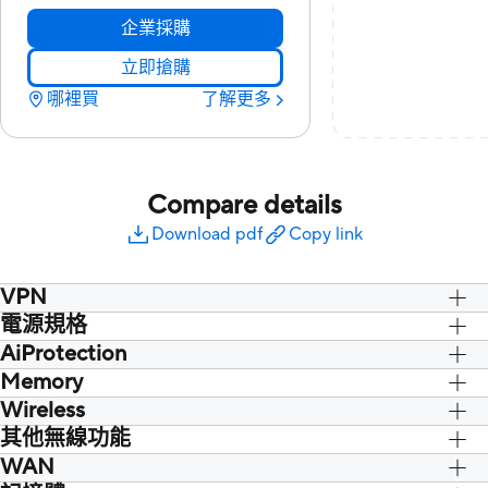
企業採購
立即搶購
哪裡買
了解更多
Compare details
Download pdf
Copy link
VPN
電源規格
VPN Client L2TP, VPN Client OVPN, VPN
Client PPTP, VPN Server IPSec, VPN
AiProtection
AC Input : 100V~240V(50~60Hz)
Server OVPN, VPN Server PPTP
DC Output : 12 V with max. 1.5A current
Memory
Malicious site blocking, Infected Device
Prevention and Blocking, AiProtection
Wireless
Classic
其他無線功能
WAN
UTF-8 SSID, WiFi MAC address filter,