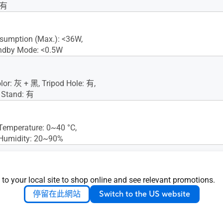
 有
sumption (Max.): <36W,
ndby Mode: <0.5W
lor: 灰 + 黑, Tripod Hole: 有,
 Stand: 有
Temperature: 0~40 °C,
 Humidity: 20~90%
nsion (WxHxD): 90 x 131 x
 to your local site to shop online and see relevant promotions.
x Dimension (WxHxD): 296 x
 mm
停留在此網站
Switch to the US website