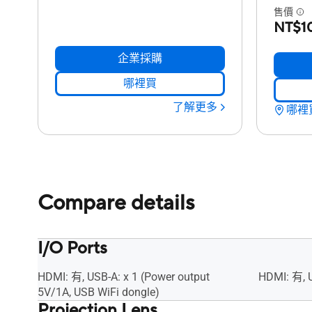
售價
NT$1
企業採購
哪裡買
了解更多
哪裡
Compare details
I/O Ports
HDMI: 有, USB-A: x 1 (Power output
HDMI: 有, 
5V/1A, USB WiFi dongle)
Projection Lens