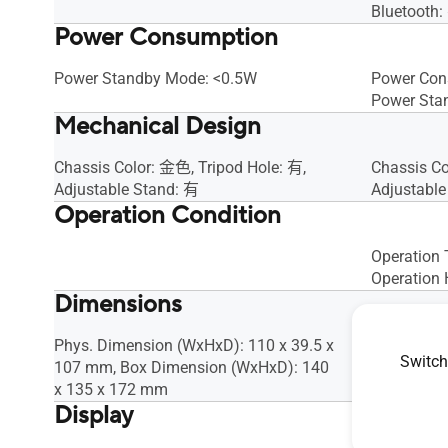
Bluetooth:
Power Consumption
Power Standby Mode: <0.5W
Power Con
Power Sta
Mechanical Design
Chassis Color: 金色, Tripod Hole: 有,
Chassis Co
Adjustable Stand: 有
Adjustable
Operation Condition
Operation 
Operation
Dimensions
Phys. Dimension (WxHxD): 110 x 39.5 x
Phys. Dime
Switch
107 mm, Box Dimension (WxHxD): 140
90 mm, Bo
x 135 x 172 mm
147 x 109
Display