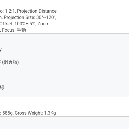
: 1.2:1, Projection Distance:
 Projection Size: 30"~120",
 Offset: 100%± 5%, Zoom
, Focus: 手動
y
 (網頁版)
輸線
: 585g, Gross Weight: 1.3Kg