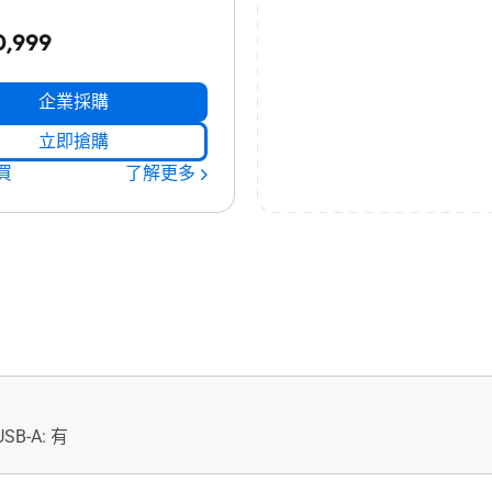
0,999
企業採購
立即搶購
買
了解更多
USB-A: 有