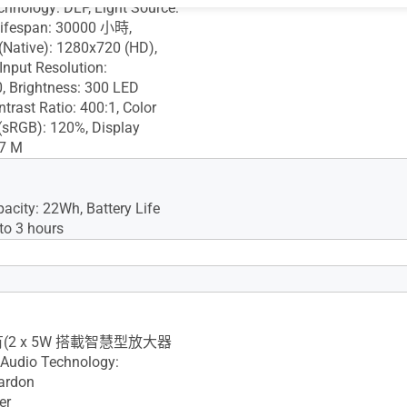
chnology: DLP, Light Source:
Lifespan: 30000 小時,
(Native): 1280x720 (HD),
nput Resolution:
 Brightness: 300 LED
trast Ratio: 400:1, Color
(sRGB): 120%, Display
.7 M
pacity: 22Wh, Battery Life
to 3 hours
oise (Standard): 30dBA,
Noise (ECO/Low): 28dBA
rojection: 有
: 有(2 x 5W 搭載智慧型放大器
udio Technology:
ardon
er