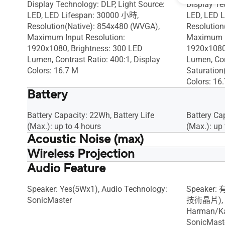
Display Technology: DLP, Light Source:
Display Te
LED, LED Lifespan: 30000 小時,
LED, LED 
Resolution(Native): 854x480 (WVGA),
Resolution
Maximum Input Resolution:
Maximum I
1920x1080, Brightness: 300 LED
1920x1080,
Lumen, Contrast Ratio: 400:1, Display
Lumen, Con
Colors: 16.7 M
Saturation
Colors: 16
Battery
Battery Capacity: 22Wh, Battery Life
Battery Ca
(Max.): up to 4 hours
(Max.): up 
Acoustic Noise (max)
Wireless Projection
Acoustic Noise (Standard): 30dBA,
Acoustic N
Acoustic Noise (ECO/Low): 28dBA
Acoustic 
Audio Feature
Wireless Projection: 有
Wireless P
Speaker: Yes(5Wx1), Audio Technology:
Speaker
SonicMaster
技術晶片), A
Harman/K
SonicMast