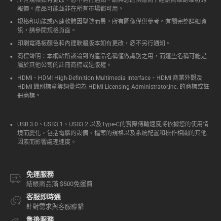
所有規格如有更改，恕不另行通知。請與您的供應商 / 經銷商確認確切的
報價。產品可能並非在所有市場都可用。
規格和功能或內建軟體因型號而異，所有圖像僅供參考。有關完整詳細資
訊，請參閱規格頁面。
印刷電路板顏色和內建軟體版本如有更改，恕不另行通知。
商標聲明：本網站所談論到的產品名稱僅做識別之用，而這些名稱可能是
屬於其他公司的註冊商標或是版權。
HDMI、HDMI High-Definition Multimedia Interface、HDMI 商業外觀及
HDMI 識別標章等詞彙均為 HDMI Licensing Administrator,Inc. 的商標或註
冊商標。
USB 3.0、USB3.1、USB3.2 以及Type-C的實際傳輸速度將依據您的使用情
境而變化，包括電腦的設備、檔案的規格以及系統配置和操作相關的其他
因素而影響處理速度。
免運服務
結帳商品滿 $500免運費
客服即時通
針對需求與客服聯繫
售後服務