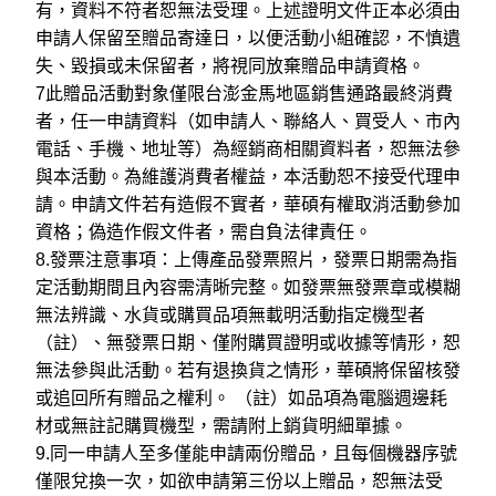
有，資料不符者恕無法受理。上述證明文件正本必須由
申請人保留至贈品寄達日，以便活動小組確認，不慎遺
失、毀損或未保留者，將視同放棄贈品申請資格。
7
此贈品活動對象僅限台澎金馬地區銷售通路最終消費
者，任一申請資料（如申請人、聯絡人、買受人、市內
電話、手機、地址等）為經銷商相關資料者，恕無法參
與本活動。為維護消費者權益，本活動恕不接受代理申
請。申請文件若有造假不實者，華碩有權取消活動參加
資格；偽造作假文件者，需自負法律責任。
8.
發票注意事項：上傳產品發票照片，發票日期需為指
定活動期間且內容需清晰完整。如發票無發票章或模糊
無法辨識、水貨或購買品項無載明活動指定機型者
（註）、無發票日期、僅附購買證明或收據等情形，恕
無法參與此活動。若有退換貨之情形，華碩將保留核發
或追回所有贈品之權利。 （註）如品項為電腦週邊耗
材或無註記購買機型，需請附上銷貨明細單據。
9.
同一申請人至多僅能申請兩份贈品，且每個機器序號
僅限兌換一次，如欲申請第三份以上贈品，恕無法受