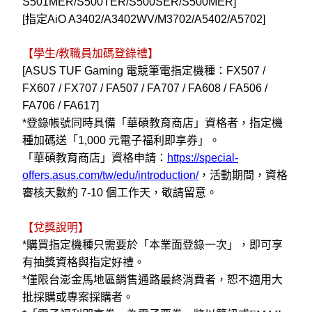
S501MER/S500TER/S500SER/S500MER]
[
指定
AiO A3402/A3402WV/M3702/A5402/A5702
]
【學生/教職員加碼登錄禮】
[ASUS TUF Gaming
電競筆電指定機種：FX507 /
FX607 / FX707 / FA507 / FA707 / FA608 / FA506 /
FA706 / FA617]
*
登錄帳號同時具備「華碩教育商店」資格者，指定機
種加碼送「1,000 元電子福利即享券」。
「華碩教育商店」資格申請：
https://special-
offers.asus.com/tw/edu/introduction/
，活動期間，資格
審核天數約 7-10 個工作天，敬請留意。
【兌獎說明】
*
購買指定機種只需要於「本業面登錄一次」，即可享
有抽獎資格與指定好禮。
*
僅限台澎金馬地區銷售通路最終消費者，恕不適用大
批採購或專案採購者。