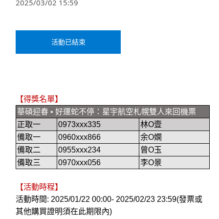
2025/03/02 15:59
活動已結束
【得獎名單】
華碩迎春 • 好運蛇不停：星宇航空札幌雙人來回機票
正取一
0973xxx335
林O壹
備取一
0960xxx866
余O嫻
備取二
0955xxx234
曾O玉
備取三
0970xxx056
李O景
【活動時程】
活動時間:
2025/01/22 00:00- 2025/02/23 23:59(
發票或
其他購買證明須在此期限內)