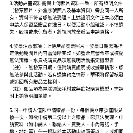
3.活動註冊資料需與上傳照片資料一致，所有證明文件
（發票照片、外盒序號照片及基本資料）需為同一人所
有，資料不符者恕無法受理。上述證明文件正本必須由
申請人保留至贈品寄達日，以便活動小組確認，不慎遺
失、毀損或未保留者，將視同放棄贈品申請資格。
4.發票注意事項：上傳產品發票照片，發票日期需為指
定活動期間且內容需清晰完整。如發票無發票章或模糊
無法辨識、水貨或購買品項無載明活動指定機型者
（註）、無發票日期、僅附購買證明或收據等情形，恕
無法參與此活動。若有退換貨之情形，華碩將保留核發
或追回所有贈品之權利。
（註）如品項為電腦週邊耗材或無註記購買機型，需請
附上銷貨明細單據。
5.同一申請人僅限申請贈品一份，每個機器序號僅限兌
換一次，如欲申請第二份以上之贈品，恕無法受理。申
請資料（如申請人、聯絡人、買受人、市內電話、手
機、地址等）任一資料於本活動申請兩筆以上，或相同