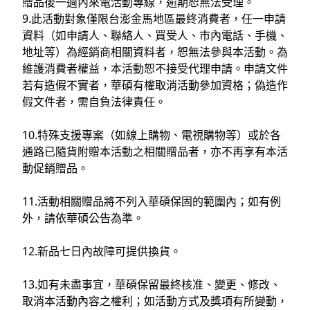
贈品後一週內來電活動專線，逾期恕無法受理。
9.此活動對象僅限台澎金馬地區最終消費者，任一申請
資料（如申請人、聯絡人、買受人、市內電話、手機、
地址等）為經銷商相關資料者，恕無法參與本活動。為
維護消費者權益，本活動恕不接受代理申請。申請文件
若有造假不實者，華碩有權取消活動參加資格；偽造作
假文件者，需自負法律責任。
10.特殊支援專案（如線上購物、電視購物等）或於各
通路已隨貨附贈本活動之相關贈品者，亦不再享有本活
動促銷贈品。
11.活動相關贈品將不列入華碩保固的範圍內；如有例
外，請依華碩公告為準。
12.新品七日內故障可提供換貨。
13.如有未盡事宜，華碩保留最終核准、變更、修改、
取消本活動內容之權利；如活動方式及獎項有所變動，