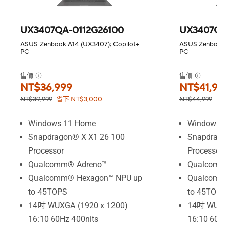
UX3407QA-0112G26100
UX3407QA
ASUS Zenbook A14 (UX3407); Copilot+
ASUS Zenbook 
PC
PC
售價
售價
NT$36,999
NT$41,99
NT$39,999
省下 NT$3,000
NT$44,999
省下
Windows 11 Home
Windows 
Snapdragon® X X1 26 100
Snapdrago
Processor
Processor
Qualcomm® Adreno™
Qualcomm
Qualcomm® Hexagon™ NPU up
Qualcomm
to 45TOPS
to 45TOPS
14吋 WUXGA (1920 x 1200)
14吋 WUXGA
16:10 60Hz 400nits
16:10 60H