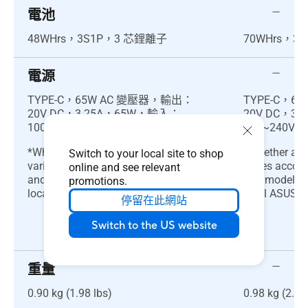
電池
48WHrs，3S1P，3 芯鋰離子
70WHrs，3
電源
TYPE-C，65W AC 變壓器，輸出：
TYPE-C，6
20V DC，3.25A，65W，輸入：
20V DC，3
100~240V AC 50/60GHz 通用
100~240V A
*Whether a charger is included
*Whether a ch
Switch to your local site to shop
varies according to country, region
varies accord
online and see relevant
and model. Please check with your
and model. P
promotions.
local ASUS retailer for details.
local ASUS ret
停留在此網站
Switch to the US website
重量
0.90 kg (1.98 lbs)
0.98 kg (2.16