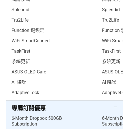
Splendid
Splendid
Tru2Life
Tru2Life
Function 鍵鎖定
Function 
WiFi SmartConnect
WiFi SmartC
TaskFirst
TaskFirst
系統更新
系統更新
ASUS OLED Care
ASUS OLED 
AI 降噪
AI 降噪
AdaptiveLock
AdaptiveLoc
專屬訂閱優惠
6-Month Dropbox 500GB
6-Month Dro
Subscription
Subscription