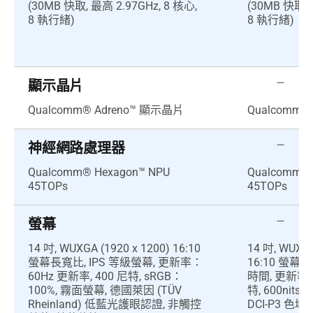
(30MB 快取, 最高 2.97GHz, 8 核心,
(30MB 快取, 
8 執行緒)
8 執行緒)
顯示晶片
Qualcomm® Adreno™ 顯示晶片
Qualcomm®
神經網路處理器
Qualcomm® Hexagon™ NPU
Qualcomm® 
45TOPs
45TOPs
螢幕
14 吋, WUXGA (1920 x 1200) 16:10
14 吋, WUXGA
螢幕長寬比, IPS 等級螢幕, 更新率：
16:10 螢幕
60Hz 更新率, 400 尼特, sRGB：
時間, 更新率：
100%, 霧面螢幕, 德國萊因 (TÜV
特, 600nits
Rheinland) 低藍光護眼認證, 非觸控
DCI-P3 色域, 1