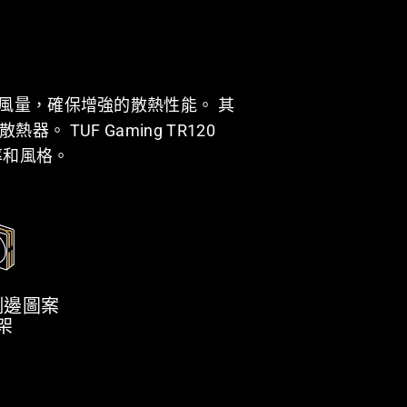
PWM 風扇效率
風量，確保增強的散熱性能。 其
。 TUF Gaming TR120
打造獨特風格
率和風格。
雙色和雙方向
側邊圖案
架
大膽外觀