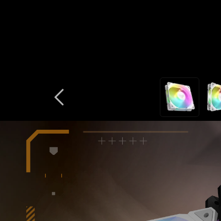
R120 ARGB and Reverse fan key visual