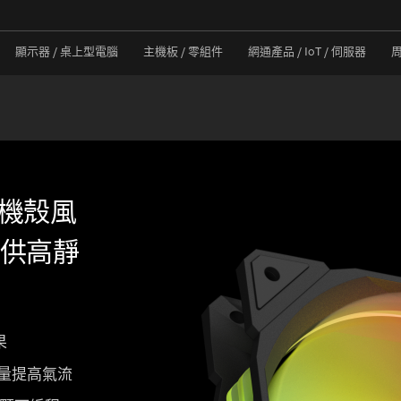
顯示器 / 桌上型電腦
主機板 / 零組件
網通產品 / IoT / 伺服器
B 機殼風
供高靜
果
風量提高氣流