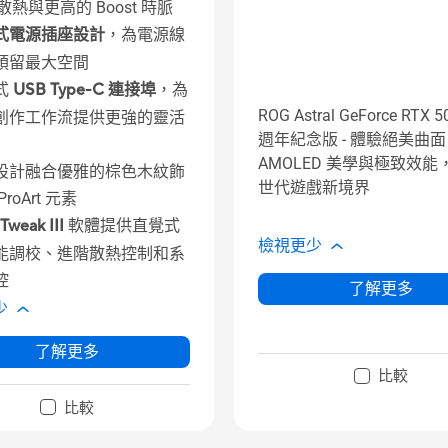
 散熱與更高的 Boost 時脈
式電源插座設計
，為電源線
預留最大空間
式
USB Type-C 連接埠
，為
ROG Astral GeForce RTX 5
創作工作流提供更強的靈活
週年紀念版 - 體驗絕美曲面
AMOLED 美學與極致效能
設計融合優雅的棕色木紋飾
世代遊戲新境界
roArt 元素
Tweak III
軟體提供直覺式
檢視更少
能調校、進階散熱控制和系
控
了解更多
少
了解更多
比較
比較