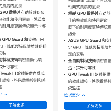
列經最佳化設計，有效增進
式風扇的氣流
軸向式風扇的氣流
GPU 散熱片
有助於確保最
相變 GPU 散熱片
有助於
熱效能和使用壽命，繁重負
佳的熱效能和使用壽命
的耐用度更勝傳統顯示卡導
載下的耐用度更勝傳統
熱膏
S GPU Guard 和支架
可固
ASUS GPU Guard 和
GPU，降低裂損風險並確保穩
定 GPU，降低裂損風險
安裝
定的安裝
動製程技術
精密自動化製
全自動製程技術
精密自
提升可靠性
造，提升可靠性
Tweak III
軟體提供直覺式
GPU Tweak III
軟體提供
能調校、進階散熱控制和系
的效能調校、進階散熱
控
統監控
少
檢視更少
了解更多
了解更多