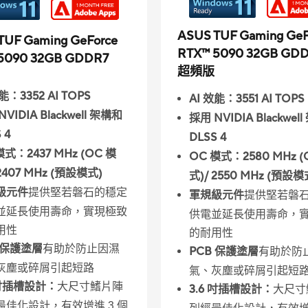
ASUS TUF Gaming GeF
TUF Gaming GeForce
RTX™ 5090 32GB GD
5090 32GB GDDR7
超頻版
能：3352 AI TOPS
AI 效能：3551 AI TOPS
VIDIA Blackwell 架構和
採用 NVIDIA Blackwel
 4
DLSS 4
模式：2437 MHz (OC 模
OC 模式：2580 MHz (
 2407 MHz (預設模式)
式)/ 2550 MHz (預設模
級元件
提供堅若磐石的穩定
軍規級元件
提供堅若磐
並延長使用壽命，實現極致
供電並延長使用壽命，
用性
的耐用性
 保護塗層
有助於防止因濕
PCB 保護塗層
有助於防
灰塵或碎屑引起短路
氣、灰塵或碎屑引起短
 吋插槽設計：
大尺寸鰭片陣
3.6 吋插槽設計：
大尺寸
最佳化設計，有效增進 3 個