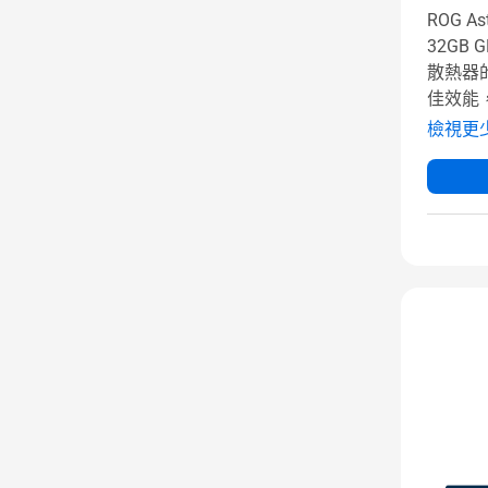
ROG Ast
32GB 
散熱器
佳效能，
檢視更