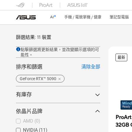
AI
手機 / 電競掌機 / 健康
筆記型電腦
篩選結果: 11 裝置
點擊篩選將更新結果，並改變顯示選項的可
能性。
最新
排序和篩選
清除全部
GeForce RTX™ 5090
有庫存
ASUS Store 有貨
(0)
依晶片品牌
於 ASUS Store 預購
(0)
ProAr
AMD
(0)
全部產品
(11)
32GB
NVIDIA
(11)