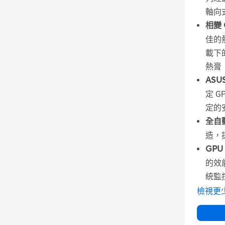
軸向
相變 
佳的
載下
熱膏
ASU
定 
定的
全自
造，
GPU 
的效
統監
檢視更