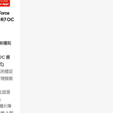
orce
DR7 OC
l 架構和
OC 模
式)
石的穩定
實現極致
止因濕
路
鰭片陣