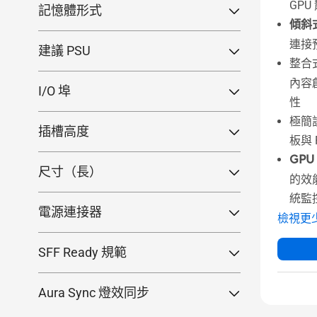
GPU
記憶體形式
6GB
(0)
GeForce RTX™ 5070TI
(9)
GeForce RTX™ 3050
(2)
GeForce® GT 700 系列
GeForce® GT 1030
(1)
(5)
傾斜
GDDR6
(0)
2GB
(0)
GeForce RTX™ 5070
(9)
Radeon™ RX 9000 系列
GeForce® GT 730
(4)
(13)
連接
建議 PSU
GDDR5
(0)
16GB
(0)
GeForce RTX™ 5060 Ti
(14)
整合
GeForce® GT 710
(1)
Radeon™ RX 7000 系列
Radeon™ RX 9070 XT
(1)
(4)
1000W
(9)
GeForce RTX™ 5060
(6)
12GB
(0)
內容
Radeon™ RX 9070
(3)
Radeon™ RX 7600
(1)
I/O 埠
850W
(0)
性
GeForce RTX™ 5050
(2)
32GB
(11)
Radeon™ RX 9060 XT
(6)
USB Type-C
(3)
750W
(0)
極簡
插槽高度
HDMI
(0)
650W
(0)
板與 P
3.1-slot
(0)
DVI
(0)
GPU 
550W
(0)
尺寸（長）
2.5-slot
(44)
的效
DisplayPort
(0)
450W
(0)
< 20cm
(0)
2-slot
(0)
統監
300W
(0)
電源連接器
檢視更
1-slot
(0)
3 x 8-pin
(0)
SFF Ready 規範
2 x 8-pin
(0)
符合
(15)
1 x 8-pin
(0)
Aura Sync 燈效同步
1 x 16-pin
(41)
RGB
(0)