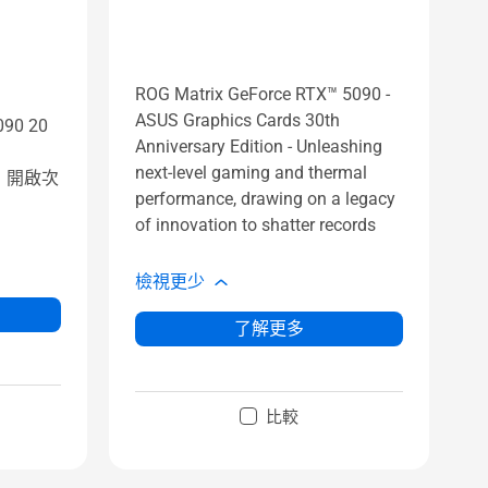
ROG Matrix GeForce RTX™ 5090 -
ASUS Graphics Cards 30th
090 20
Anniversary Edition - Unleashing
next-level gaming and thermal
，開啟次
performance, drawing on a legacy
of innovation to shatter records
檢視更少
了解更多
比較