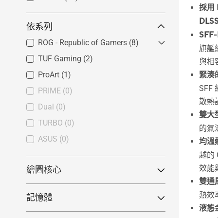
採用 N
DLSS
依系列
SFF
ROG - Republic of Gamers
(8)
旗艦級 
TUF Gaming
ROG Astral
(2)
(7)
與相
ROG Matrix
(1)
ProArt
(1)
緊湊的
SF
ROG Strix
(0)
PRIME
(0)
散熱
Dual
(0)
雙大
TURBO
(0)
的氣
ASUS
(0)
均溫
越的
效能
繪圖核心
雙通
GeForce RTX™ 50 系列
(65)
熱效率
記憶體
GeForce RTX™ 30 系列
GeForce RTX™ 5090
(11)
(4)
液態
8GB
(0)
GeForce RTX™ 5080
(14)
GeForce® GTX 10 系列
GeForce RTX™ 3060
(2)
(1)