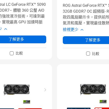
ral LC GeForce RTX™ 5090
ROG Astral GeForce RTX™
GDDR7– 體驗 360 公釐 AIO
32GB GDDR7 OC 超頻版- 
的強效液冷技術，可達到最
款四風扇顯示卡，提供前
實現最高 GPU 加速時脈
氣流和風壓，實現最佳散
少
檢視更少
了解更多
了解更多
比較
比較