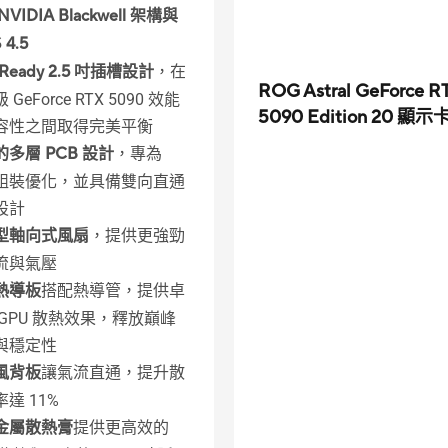
VIDIA Blackwell 架構與
 4.5
-Ready 2.5 吋插槽設計
，在
ROG Astral GeForce R
GeForce RTX 5090 效能
5090 Edition 20 顯示
容性之間取得完美平衡
多層 PCB 設計
，專為
F 組裝優化，並具備雙向直通
設計
型軸向式風扇
，提供更強勁
流與氣壓
熱導板
搭配熱導管，提供卓
 GPU 散熱效果，釋放巔峰
與穩定性
風背板
讓氣流直通，提升散
達 11%
金屬散熱膏
提供更高效的