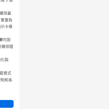
 3 個
確保最
，繁重負
顯示卡導
支架
可固
並確保穩
動化製
直覺式
控制和系