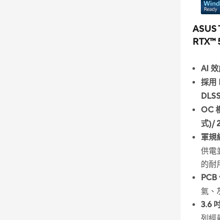
ASUS 
RTX™ 
AI 效
採用 N
DLSS
OC 
式)/
軍規
供電
的耐
PCB
氣、
3.6
列經