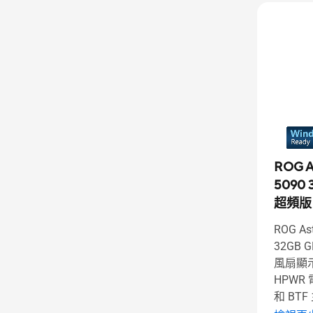
ARGB
(37)
ROG A
5090 
超頻版
ROG Ast
32GB G
風扇顯示
HPW
和 BT