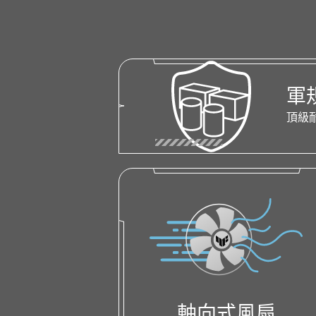
軍
頂級
軸向式風扇