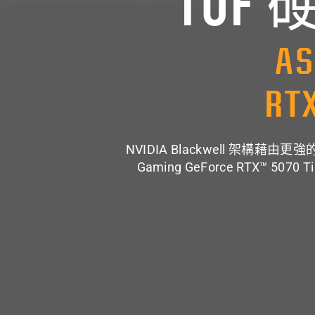
TUF
AS
RTX
NVIDIA Blackwell 
Gaming GeForce RTX™ 507