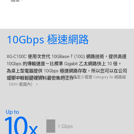
10Gbps 極速網路
XG-C100C 使用次世代 10GBase-T (10G) 網路技術，提供高達
10Gbps 的傳輸速度－比標準 Gigabit 乙太網路快上 10 倍。
為桌上型電腦提供 10Gbps 極速網路存取，所以您可以在公司
*根據 ASUS 測試結果，10Gbps 網路作業至少需要 Category 5e 網路線
或家中輕鬆處理資料最密集的工作。
（30m 範圍內）。