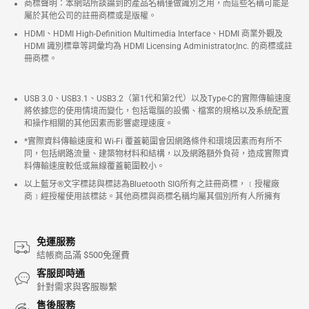
商標聲明：本網站所談論到的產品名稱僅做識別之用，而這些名稱可能是
屬於其他公司的註冊商標或是版權。
HDMI、HDMI High-Definition Multimedia Interface、HDMI 商業外觀及
HDMI 識別標章等詞彙均為 HDMI Licensing Administrator,Inc. 的商標或註
冊商標。
USB 3.0、USB3.1、USB3.2（第1代和第2代）以及Type-C的實際傳輸速度
將依據您的使用情境而變化，包括電腦的設備、檔案的規格以及系統配置
和操作相關的其他因素而影響處理速度。
*實際資料傳輸速度和 Wi-Fi 覆蓋範圍會因網路條件和環境因素而有所不
同，包括網路流量、建築物材料和結構，以及網路額外負荷，造成實際資
料傳輸速度較低或無線覆蓋範圍較小。
以上藍牙®文字標誌與標誌為Bluetooth SIG所有之註冊商標，﹝授權廠
商﹞經授權使用該標誌。其他商標與商標名稱均屬其個別所有人所擁有
免運服務
結帳商品滿 $500免運費
客服即時通
針對需求與客服聯繫
售後服務