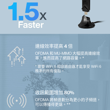
連線效率提高 4 倍
OFDMA 和 MU-MIMO 大幅提高連線效
率，進而提高了網路容量。*
* 需要 WiFi 6 相容路由器才能享受 WiFi 6
標準的所有優點。
收訊範圍增加 80%
OFDMA 將頻道劃分為更小的子頻道，
可以傳播得更遠。**