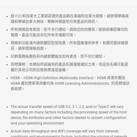
經 FCC和加拿大工業部認證的產品將在美國和加拿大銷售。請參閱華碩美
國和華碩加拿大網站，瞭解有關當地可用產品的資訊。
所有規格如有更改，恕不另行通知。請與您的供應商 / 經銷商確認確切的
報價。產品可能並非在所有市場都可用。
規格和功能或內建軟體因型號而異，所有圖像僅供參考。有關完整詳細資
訊，請參閱規格頁面。
印刷電路板顏色和內建軟體版本如有更改，恕不另行通知。
商標聲明：本網站所談論到的產品名稱僅做識別之用，而這些名稱可能是
屬於其他公司的註冊商標或是版權。
HDMI、HDMI High-Definition Multimedia Interface、HDMI 商業外觀及
HDMI 識別標章等詞彙均為 HDMI Licensing Administrator,Inc. 的商標或註
冊商標。
The actual transfer speed of USB 3.0, 3.1, 3.2, and/or Type-C will vary
depending on many factors including the processing speed of the host
device, file attributes and other factors related to system configuration
and your operating environment.
Actual data throughput and WiFi coverage will vary from network
conditions and environmental factors, including the volume of network