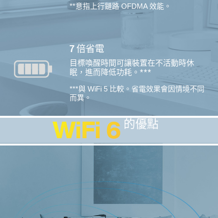
**意指上行鏈路 OFDMA 效能。
7 倍省電
目標喚醒時間可讓裝置在不活動時休
眠，進而降低功耗。***
***與 WiFi 5 比較。省電效果會因情境不同
而異。
WiFi 6
的優點