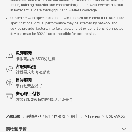
traffic, building material and construction, and network overhead, result
in lower actual data throughput and wireless coverage.
Quoted network speeds and bandwidth based on current IEEE 802.11ac
specifications. Actual performance may be affected by network and
service provider factors, interface type, and other conditions. Connected
devices must be 802.11ac-compatible for best results.
免運服務
結帳商品滿 $500免運費
客服即時通
針對需求與客服聯繫
售後服務
享有七天鑑賞期
安心線上付款
透過SSL 256 bit加密機制完成交易
網通產品 / IoT / 伺服器
網卡
All series
USB-AX56
購物和學習