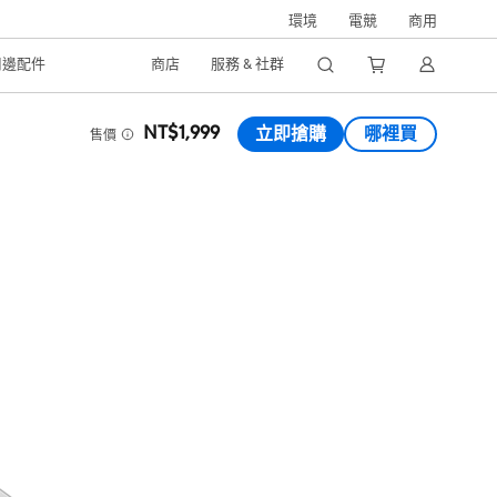
環境
電競
商用
周邊配件
商店
服務 & 社群
NT$1,999
立即搶購
哪裡買
售價