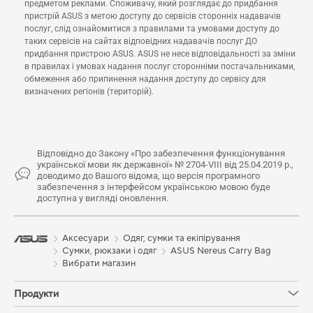
предметом реклами. Споживачу, який розглядає до придбання
пристрій ASUS з метою доступу до сервісів сторонніх надавачів
послуг, слід ознайомитися з правилами та умовами доступу до
таких сервісів на сайтах відповідних надавачів послуг ДО
придбання пристрою ASUS. ASUS не несе відповідальності за зміни
в правилах і умовах надання послуг сторонніми постачальниками,
обмеження або припинення надання доступу до сервісу для
визначених регіонів (територій).
Відповідно до Закону «Про забезпечення функціонування
української мови як державної» № 2704-VIII від 25.04.2019 р.,
доводимо до Вашого відома, що версія програмного
забезпечення з інтерфейсом українською мовою буде
доступна у вигляді оновлення.
Аксесуари
Одяг, сумки та екіпірування
Сумки, рюкзаки і одяг
ASUS Nereus Carry Bag
Вибрати магазин
Продукти