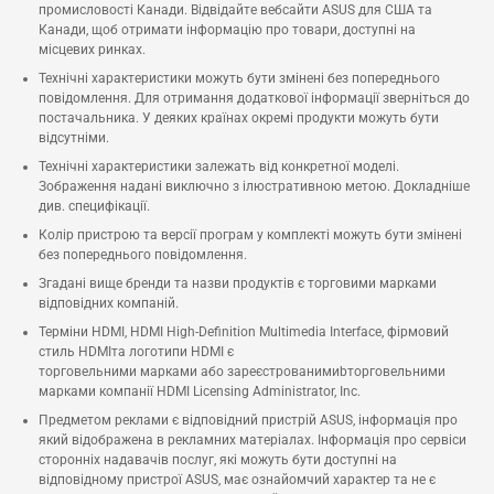
промисловості Канади. Відвідайте вебсайти ASUS для США та
Канади, щоб отримати інформацію про товари, доступні на
місцевих ринках.
Технічні характеристики можуть бути змінені без попереднього
повідомлення. Для отримання додаткової інформації зверніться до
постачальника. У деяких країнах окремі продукти можуть бути
відсутніми.
Технічні характеристики залежать від конкретної моделі.
Зображення надані виключно з ілюстративною метою. Докладніше
див. специфікації.
Колір пристрою та версії програм у комплекті можуть бути змінені
без попереднього повідомлення.
Згадані вище бренди та назви продуктів є торговими марками
відповідних компаній.
Терміни HDMI, HDMI High-Definition Multimedia Interface, фірмовий
стиль HDMIта логотипи HDMI є
торговельними марками або зареєстрованимиbторговельними
марками компанії HDMI Licensing Administrator, Inc.
Предметом реклами є відповідний пристрій ASUS, інформація про
який відображена в рекламних матеріалах. Інформація про сервіси
сторонніх надавачів послуг, які можуть бути доступні на
відповідному пристрої ASUS, має ознайомчий характер та не є