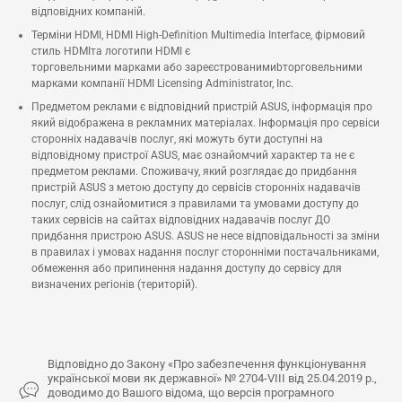
відповідних компаній.
Терміни HDMI, HDMI High-Definition Multimedia Interface, фірмовий
стиль HDMIта логотипи HDMI є
торговельними марками або зареєстрованимиbторговельними
марками компанії HDMI Licensing Administrator, Inc.
Предметом реклами є відповідний пристрій ASUS, інформація про
який відображена в рекламних матеріалах. Інформація про сервіси
сторонніх надавачів послуг, які можуть бути доступні на
відповідному пристрої ASUS, має ознайомчий характер та не є
предметом реклами. Споживачу, який розглядає до придбання
пристрій ASUS з метою доступу до сервісів сторонніх надавачів
послуг, слід ознайомитися з правилами та умовами доступу до
таких сервісів на сайтах відповідних надавачів послуг ДО
придбання пристрою ASUS. ASUS не несе відповідальності за зміни
в правилах і умовах надання послуг сторонніми постачальниками,
обмеження або припинення надання доступу до сервісу для
визначених регіонів (територій).
Відповідно до Закону «Про забезпечення функціонування
української мови як державної» № 2704-VIII від 25.04.2019 р.,
доводимо до Вашого відома, що версія програмного