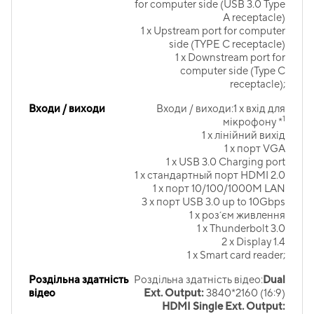
for computer side (USB 3.0 Type
A receptacle)
1 x Upstream port for computer
side (TYPE C receptacle)
1 x Downstream port for
computer side (Type C
receptacle);
Входи / виходи
Входи / виходи:1 x вхід для
1
мікрофону *
1 x лінійний вихід
1 x порт VGA
1 x USB 3.0 Charging port
1 x стандартный порт HDMI 2.0
1 x порт 10/100/1000M LAN
3 x порт USB 3.0 up to 10Gbps
1 x роз´єм живлення
1 x Thunderbolt 3.0
2 x Display 1.4
1 x Smart card reader;
Роздільна здатність
Роздільна здатність відео:
Dual
відео
Ext. Output:
3840*2160 (16:9)
HDMI Single Ext. Output: