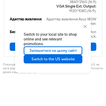
3840*2160 (16:9)
VGA Single Ext. Output:
1920*1080 (16:9);
Адаптер живлення
Адаптер живлення:Asus 180W
adapter;
Безпека
Безпека:Замок Kensington
Switch to your local site to shop
lock;
online and see relevant
promotions.
Купити
Залишитися на цьому сайті
Switch to the US website
Покинувши ASUS.com, ви перейдете до іншого веб-сайту. ASUS не
несе відповідальність за політику конфіденційності, вміст або точність
даних інших веб-сайтів.