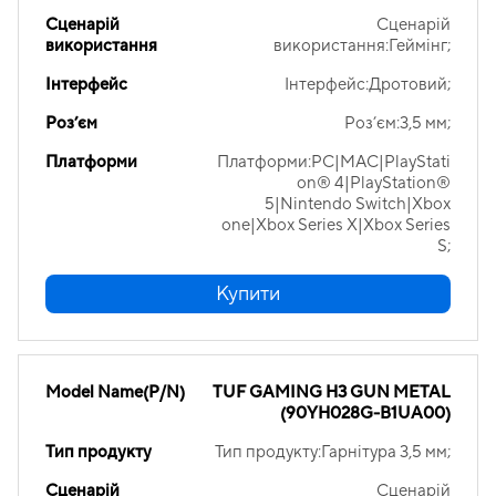
Сценарій
Сценарій
використання
використання:Геймінг;
Інтерфейс
Інтерфейс:Дротовий;
Роз’єм
Роз’єм:3,5 мм;
Платформи
Платформи:PC|MAC|PlayStati
on® 4|PlayStation®
5|Nintendo Switch|Xbox
one|Xbox Series X|Xbox Series
S;
Купити
Model Name(P/N)
TUF GAMING H3 GUN METAL
(90YH028G-B1UA00)
Тип продукту
Тип продукту:Гарнітура 3,5 мм;
Сценарій
Сценарій