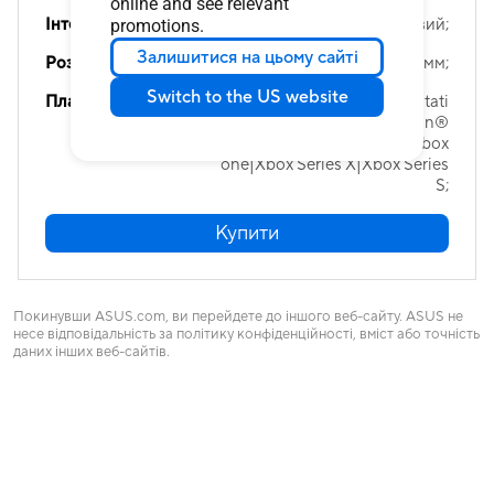
online and see relevant
Інтерфейс
Інтерфейс:Дротовий;
promotions.
Залишитися на цьому сайті
Роз’єм
Роз’єм:3,5 мм;
Switch to the US website
Платформи
Платформи:PC|MAC|PlayStati
on® 4|PlayStation®
5|Nintendo Switch|Xbox
one|Xbox Series X|Xbox Series
S;
Купити
Покинувши ASUS.com, ви перейдете до іншого веб-сайту. ASUS не
несе відповідальність за політику конфіденційності, вміст або точність
даних інших веб-сайтів.