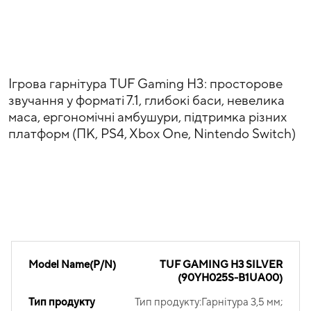
Ігрова гарнітура TUF Gaming H3: просторове
звучання у форматі 7.1, глибокі баси, невелика
маса, ергономічні амбушури, підтримка різних
платформ (ПК, PS4, Xbox One, Nintendo Switch)
Model Name(P/N)
TUF GAMING H3 SILVER
(90YH025S-B1UA00)
Тип продукту
Тип продукту:Гарнітура 3,5 мм;