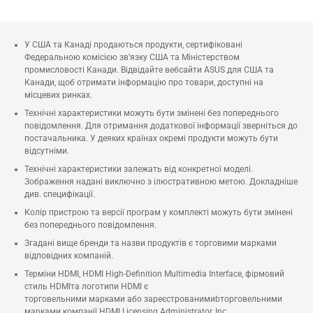
У США та Канаді продаються продукти, сертифіковані
Федеральною комісією зв’язку США та Міністерством
промисловості Канади. Відвідайте вебсайти ASUS для США та
Канади, щоб отримати інформацію про товари, доступні на
місцевих ринках.
Технічні характеристики можуть бути змінені без попереднього
повідомлення. Для отримання додаткової інформації зверніться до
постачальника. У деяких країнах окремі продукти можуть бути
відсутніми.
Технічні характеристики залежать від конкретної моделі.
Зображення надані виключно з ілюстративною метою. Докладніше
див. специфікації.
Колір пристрою та версії програм у комплекті можуть бути змінені
без попереднього повідомлення.
Згадані вище бренди та назви продуктів є торговими марками
відповідних компаній.
Терміни HDMI, HDMI High-Definition Multimedia Interface, фірмовий
стиль HDMIта логотипи HDMI є
торговельними марками або зареєстрованимиbторговельними
марками компанії HDMI Licensing Administrator, Inc.