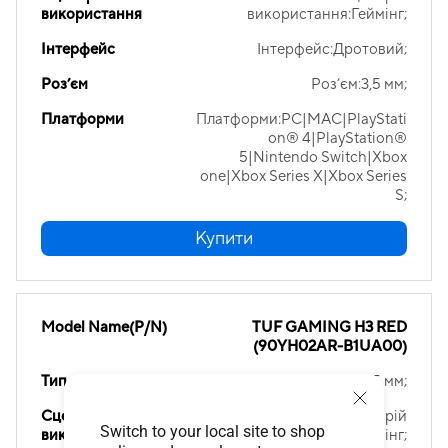
використання
використання:Геймінг;
Інтерфейс
Інтерфейс:Дротовий;
Роз’єм
Роз’єм:3,5 мм;
Платформи
Платформи:PC|MAC|PlayStati
on® 4|PlayStation®
5|Nintendo Switch|Xbox
one|Xbox Series X|Xbox Series
S;
Купити
Model Name(P/N)
TUF GAMING H3 RED
(90YH02AR-B1UA00)
Тип продукту
Тип продукту:Гарнітура 3,5 мм;
Сценарій
Сценарій
Switch to your local site to shop
використання
використання:Геймінг;