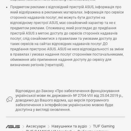
Предметом реклами є відповідний пристрій ASUS, інформація про
який відображена в рекламних матеріалах. Інформація про сервіси
сторонніх надавачів послуг, які можуть бути доступні на
відповідному пристрої ASUS, має ознайомчий характер та не є
предметом реклами. Споживачу, який розглядає до придбання
пристрій ASUS з метою доступу до сервісів сторонніх надавачів
послуг, слід ознайомитися з правилами та умовами доступу до
таких сервісів на сайтах відповідних надавачів послуг ДО
придбання пристрою ASUS. ASUS не несе відповідальності за зміни
в правилах і умовах надання послуг сторонніми постачальниками,
обмеження або припинення надання доступу до сервісу для
визначених регіонів (територій).
Відповідно до Закону «Про забезпечення функціонування
української мови як державної» № 2704-VIII від 25.04.2019 р.,
доводимо до Вашого відома, що версія програмного
забезпечення з інтерфейсом українською мовою буде
доступна у вигляді оновлення.
Аксесуари
Навушники та аудіо
TUF Gaming