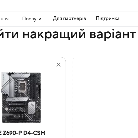
Для партнерів
Підтримка
ення
Послуги
йти накращий варіант
 Z690-P D4-CSM