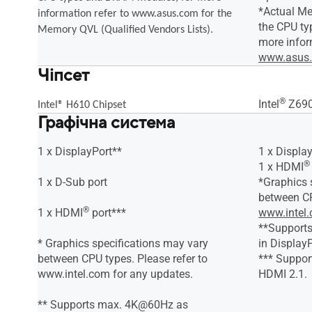
*Actual Me
information refer to www.asus.com for the
the CPU t
Memory QVL (Qualified Vendors Lists).
more infor
www.asus
Чіпсет
®
Intel
Z690
Intel® H610 Chipset
Графічна система
1 x DisplayPort**
1 x Displa
®
1 x HDMI
1 x D-Sub port
*Graphics 
between CP
®
1 x HDMI
port***
www.intel
**Support
* Graphics specifications may vary
in DisplayP
between CPU types. Please refer to
*** Suppor
www.intel.com for any updates.
HDMI 2.1.
** Supports max. 4K@60Hz as