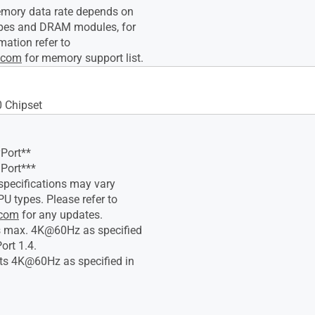
mory data rate depends on
ypes and DRAM modules, for
mation refer to
.com
for memory support list.
 Chipset
yPort**
Port***
specifications may vary
U types. Please refer to
.com
for any updates.
s max. 4K@60Hz as specified
ort 1.4.
ts 4K@60Hz as specified in