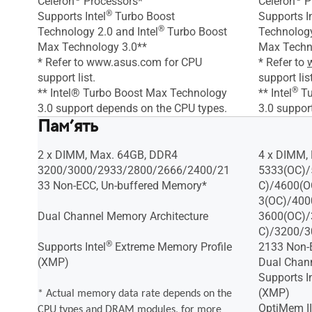
Celeron
Processors*
Celeron
P
®
Supports Intel
Turbo Boost
Supports In
®
Technology 2.0 and Intel
Turbo Boost
Technology
Max Technology 3.0**
Max Techn
* Refer to www.asus.com for CPU
* Refer to
support list.
support list
®
** Intel® Turbo Boost Max Technology
** Intel
Tu
3.0 support depends on the CPU types.
3.0 suppor
Пам’ять
2 x DIMM, Max. 64GB, DDR4
4 x DIMM,
3200/3000/2933/2800/2666/2400/21
5333(OC)/
33 Non-ECC, Un-buffered Memory*
C)/4600(O
3(OC)/400
Dual Channel Memory Architecture
3600(OC)/
C)/3200/3
®
Supports Intel
Extreme Memory Profile
2133 Non-
(XMP)
Dual Chann
Supports In
(XMP)
* Actual memory data rate depends on the
OptiMem II
CPU types and DRAM modules, for more