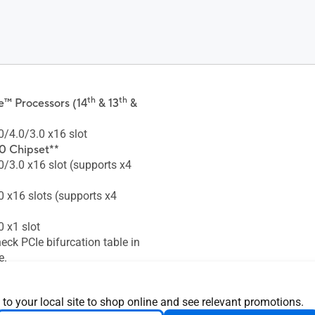
th
th
™ Processors (14
& 13
&
0/4.0/3.0 x16 slot
 Chipset**
0/3.0 x16 slot (supports x4
0 x16 slots (supports x4
0 x1 slot
eck PCIe bifurcation table in
e.
®
 Intel
Optane Memory H
PCH-attached PCIe slot
 to your local site to shop online and see relevant promotions.