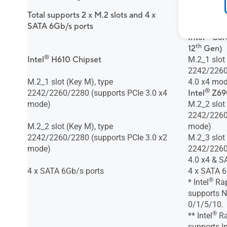
Total supports 2 x M.2 slots and 4 x
Total supp
SATA 6Gb/s ports
SATA 6Gb/
®
Intel
Core
th
12
Gen)
®
Intel
H610 Chipset
M.2_1 slot
2242/2260
M.2_1 slot (Key M), type
4.0 x4 mo
®
2242/2260/2280 (supports PCIe 3.0 x4
Intel
Z690
mode)
M.2_2 slot
2242/2260/
M.2_2 slot (Key M), type
mode)
2242/2260/2280 (supports PCIe 3.0 x2
M.2_3 slot
mode)
2242/2260
4.0 x4 & 
4 x SATA 6Gb/s ports
4 x SATA 6
®
* Intel
Rap
supports 
0/1/5/10.
®
** Intel
Ra
supports In