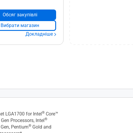
Обсяг закупівлі
Вибрати магазин
Докладніше
S покращує стабільність
 Intel Core 13-го та 14-го
®
 Будь ласка, зверніться на
t LGA1700 for Intel
Core™
®
римки, щоб завантажити та
Gen Processors, Intel
®
OS до останньої версії.
Gen, Pentium
Gold and