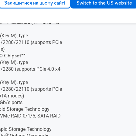
Залишитися на цьому сайті
Switch to the US website
orts 3 x M.2 slots and 4 x
s ports*
th
th
™ Processors (14
& 13
&
 (Key M), type
/2280/22110 (supports PCIe
de)
 Chipset**
 (Key M), type
2280 (supports PCIe 4.0 x4
 (Key M), type
/2280/22110 (supports PCIe
SATA modes)
Gb/s ports
id Storage Technology
NVMe RAID 0/1/5, SATA RAID
pid Storage Technology
®
tel
Optane Memory H