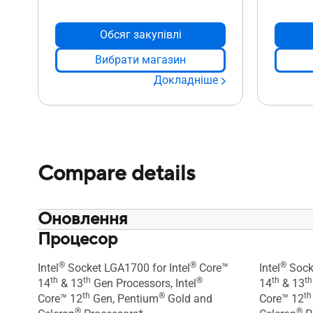
Обсяг закупівлі
Вибрати магазин
Докладніше
Compare details
Оновлення
Процесор
Новий BIOS покращує стабільність
Новий BIO
процесорів Intel Core 13-го та 14-го
процесорів
®
®
®
поколінь. Будь ласка, зверніться на
поколінь.
Intel
Socket LGA1700 for Intel
Core™
Intel
Socke
th
th
®
th
th
сайт підтримки, щоб завантажити та
сайт підт
14
& 13
Gen Processors, Intel
14
& 13
th
®
th
оновити BIOS до останньої версії.
оновити BI
Core™ 12
Gen, Pentium
Gold and
Core™ 12
®
®