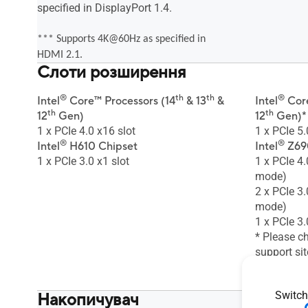
specified in DisplayPort 1.4.
*** Supports 4K@60Hz as specified in
HDMI 2.1.
Слоти розширення
®
th
th
®
Intel
Core™ Processors (14
& 13
&
Intel
Core
th
th
12
Gen)
12
Gen)*
1 x PCIe 4.0 x16 slot
1 x PCIe 5.
®
®
Intel
H610 Chipset
Intel
Z690
1 x PCIe 3.0 x1 slot
1 x PCIe 4.
mode)
2 x PCIe 3.
mode)
1 x PCIe 3.
* Please ch
support sit
** Supports
Series on 
Switch
Накопичувач