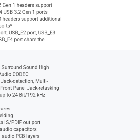
2 Gen 1 headers support
 4 USB 3.2 Gen 1 ports
0 headers support additional
ports*
ort, USB_E2 port, USB_E3
SB_E4 port share the
.
1 Surround Sound High
 Audio CODEC
 Jack-detection, Multi-
 Front Panel Jack-retasking
 up to 24-Bit/192 kHz
tures
elding
cal S/PDIF out port
audio capacitors
d audio PCB layers