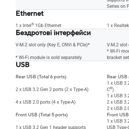
Series on 
Ethernet
®
1 x Intel
1Gb Ethernet
1 x Realte
Бездротові інтерфейси
V-M.2 slot only (Key E, CNVi & PCIe)*
V-M.2 slot 
* Wi-Fi mo
* Wi-Fi module is sold separately.
bracket se
USB
Rear USB (Total 6 ports)
Rear USB (
1 x USB 3.
®
2 x USB 3.2 Gen 2 ports (2 x Type-A)
C
)
1 x USB 3.
4 x USB 2.0 ports (4 x Type-A)
2 x USB 3.
2 x USB 2.0
Front USB (Total 5 ports)
Front USB 
1 x USB 3.
1 x USB 3.2 Gen 1 header supports
USB Type-