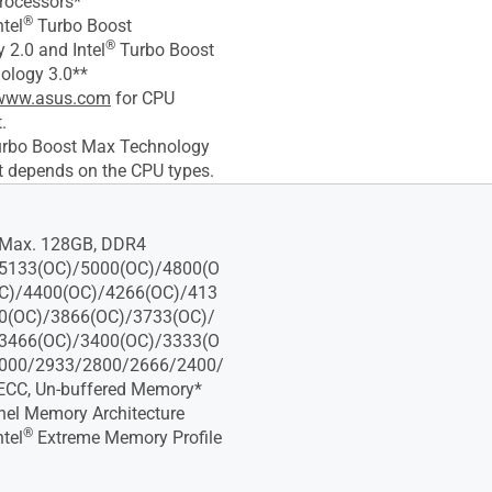
rocessors*
®
tel
Turbo Boost
®
 2.0 and Intel
Turbo Boost
ology 3.0**
www.asus.com
for CPU
.
rbo Boost Max Technology
t depends on the CPU types.
 Max. 128GB, DDR4
5133(OC)/5000(OC)/4800(O
C)/4400(OC)/4266(OC)/413
0(OC)/3866(OC)/3733(OC)/
3466(OC)/3400(OC)/3333(O
000/2933/2800/2666/2400/
ECC, Un-buffered Memory*
el Memory Architecture
®
tel
Extreme Memory Profile