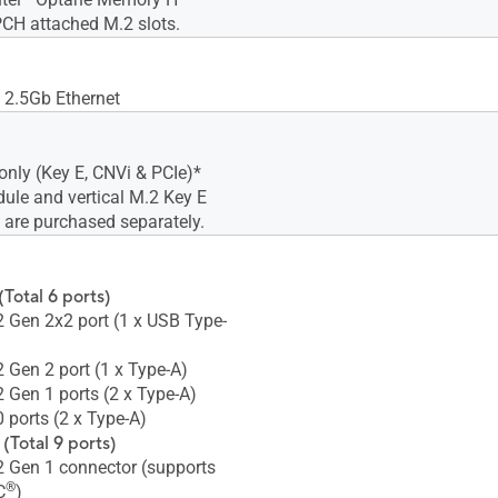
PCH attached M.2 slots.
k 2.5Gb Ethernet
only (Key E, CNVi & PCIe)*
dule and vertical M.2 Key E
t are purchased separately.
Total 6 ports)
2 Gen 2x2 port (1 x USB Type-
2 Gen 2 port (1 x Type-A)
2 Gen 1 ports (2 x Type-A)
 ports (2 x Type-A)
(Total 9 ports)
2 Gen 1 connector (supports
®
C
)