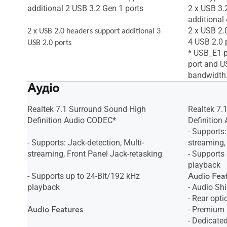
additional 2 USB 3.2 Gen 1 ports
2 x USB 3.
additional
2 x USB 2.
2 x USB 2.0 headers support additional 3
4 USB 2.0 
USB 2.0 ports
* USB_E1 p
port and U
bandwidth
Аудіо
Realtek 7.1 Surround Sound High
Realtek 7.
Definition Audio CODEC*
Definition
- Supports:
- Supports: Jack-detection, Multi-
streaming,
streaming, Front Panel Jack-retasking
- Supports
playback
- Supports up to 24-Bit/192 kHz
Audio Fea
playback
- Audio Shi
- Rear opti
Audio Features
- Premium 
- Dedicate