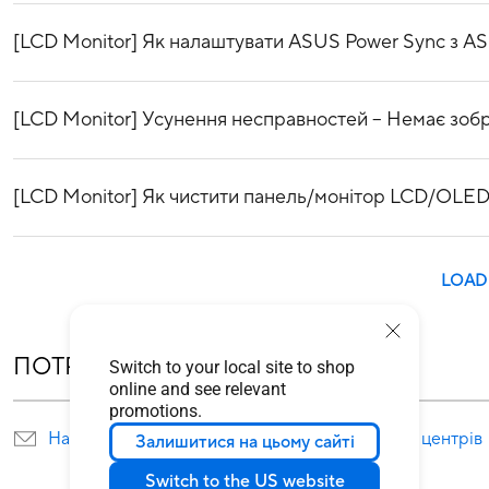
[LCD Monitor] Як налаштувати ASUS Power Sync з A
[LCD Monitor] Усунення несправностей – Немає зобр
[LCD Monitor] Як чистити панель/монітор LCD/OLE
LOAD
ПОТРЕБУЄТЕ ДОПОМОГИ?
Switch to your local site to shop
online and see relevant
promotions.
Написати нам
Розташування сервісних центрів
Залишитися на цьому сайті
Switch to the US website