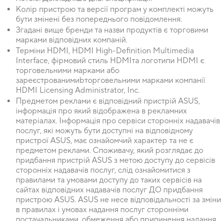
Колір пристрою та версії програм у комплекті можуть
бути змінені без попереднього повідомлення.
Згадані вище бренди та назви продуктів є торговими
марками відповідних компаній.
Терміни HDMI, HDMI High-Definition Multimedia
Interface, фірмовий стиль HDMIта логотипи HDMI є
торговельними марками або
зареєстрованимиbторговельними марками компанії
HDMI Licensing Administrator, Inc.
Предметом реклами є відповідний пристрій ASUS,
інформація про який відображена в рекламних
матеріалах. Інформація про сервіси сторонніх надавачів
послуг, які можуть бути доступні на відповідному
пристрої ASUS, має ознайомчий характер та не є
предметом реклами. Споживачу, який розглядає до
придбання пристрій ASUS з метою доступу до сервісів
сторонніх надавачів послуг, слід ознайомитися з
правилами та умовами доступу до таких сервісів на
сайтах відповідних надавачів послуг ДО придбання
пристрою ASUS. ASUS не несе відповідальності за зміни
в правилах і умовах надання послуг сторонніми
постачальниками, обмеження або припинення надання