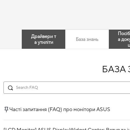
Посіб
Драйвери т
База знань
а док
а утиліти
ц
БАЗА
Часті запитання (FAQ) про монітори ASUS