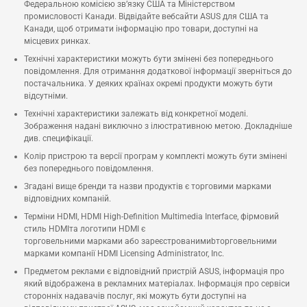
Федеральною комісією зв’язку США та Міністерством
промисловості Канади. Відвідайте вебсайти ASUS для США та
Канади, щоб отримати інформацію про товари, доступні на
місцевих ринках.
Технічні характеристики можуть бути змінені без попереднього
повідомлення. Для отримання додаткової інформації зверніться до
постачальника. У деяких країнах окремі продукти можуть бути
відсутніми.
Технічні характеристики залежать від конкретної моделі.
Зображення надані виключно з ілюстративною метою. Докладніше
див. специфікації.
Колір пристрою та версії програм у комплекті можуть бути змінені
без попереднього повідомлення.
Згадані вище бренди та назви продуктів є торговими марками
відповідних компаній.
Терміни HDMI, HDMI High-Definition Multimedia Interface, фірмовий
стиль HDMIта логотипи HDMI є
торговельними марками або зареєстрованимиbторговельними
марками компанії HDMI Licensing Administrator, Inc.
Предметом реклами є відповідний пристрій ASUS, інформація про
який відображена в рекламних матеріалах. Інформація про сервіси
сторонніх надавачів послуг, які можуть бути доступні на