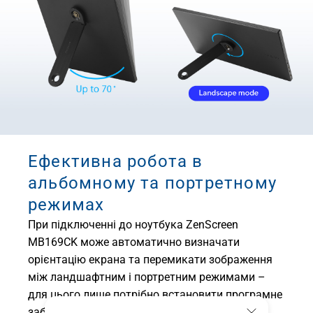
Ефективна робота в
альбомному та портретному
режимах
При підключенні до ноутбука ZenScreen
MB169CK може автоматично визначати
орієнтацію екрана та перемикати зображення
між ландшафтним і портретним режимами –
для цього лише потрібно встановити програмне
1
забезпечення ASUS
DisplayWidget Center
.