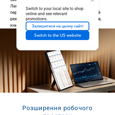
Ландшафтний режим ідеально підходить для
Switch to your local site to shop
перегляду презентацій і таблиць, а портретний
online and see relevant
режим надає оптимальний вигляд документів,
promotions.
книг або веб-сайтів для пристроїв.
Залишитися на цьому сайті
Switch to the US website
Розширення робочого