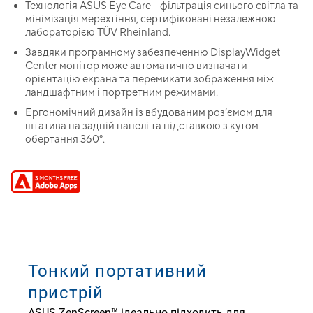
Технологія ASUS Eye Care – фільтрація синього світла та
мінімізація мерехтіння, сертифіковані незалежною
лабораторією TÜV Rheinland.
Завдяки програмному забезпеченню DisplayWidget
Center монітор може автоматично визначати
орієнтацію екрана та перемикати зображення між
ландшафтним і портретним режимами.
Ергономічний дизайн із вбудованим роз’ємом для
штатива на задній панелі та підставкою з кутом
обертання 360°.
Тонкий портативний
пристрій
ASUS ZenScreen™ ідеально підходить для