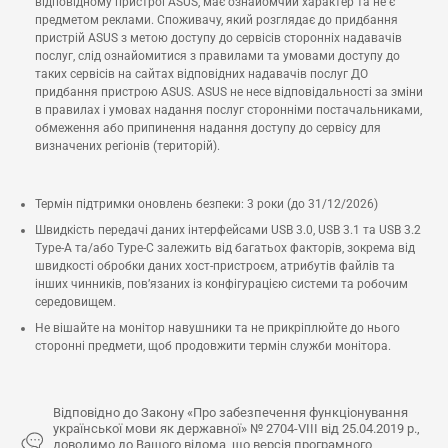
відповідному пристрої ASUS, має ознайомчий характер та не є
предметом реклами. Споживачу, який розглядає до придбання
пристрій ASUS з метою доступу до сервісів сторонніх надавачів
послуг, слід ознайомитися з правилами та умовами доступу до
таких сервісів на сайтах відповідних надавачів послуг ДО
придбання пристрою ASUS. ASUS не несе відповідальності за зміни
в правилах і умовах надання послуг сторонніми постачальниками,
обмеження або припинення надання доступу до сервісу для
визначених регіонів (територій).
Термін підтримки оновлень безпеки: 3 роки (до 31/12/2026)
Швидкість передачі даних інтерфейсами USB 3.0, USB 3.1 та USB 3.2
Type-A та/або Type-C залежить від багатьох факторів, зокрема від
швидкості обробки даних хост-пристроєм, атрибутів файлів та
інших чинників, пов’язаних із конфігурацією системи та робочим
середовищем.
Не вішайте на монітор навушники та не прикріплюйте до нього
сторонні предмети, щоб продовжити термін служби монітора.
Відповідно до Закону «Про забезпечення функціонування
української мови як державної» № 2704-VIII від 25.04.2019 р.,
доводимо до Вашого відома, що версія програмного