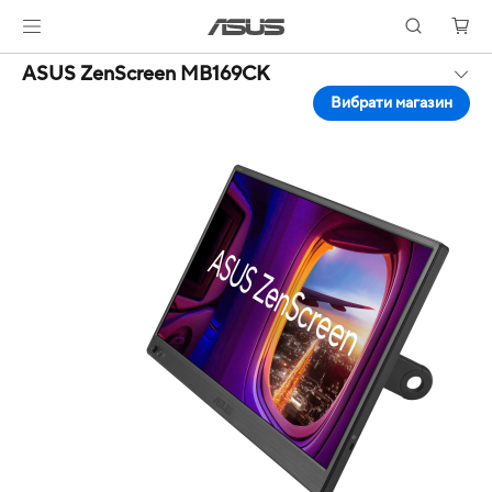
ASUS ZenScreen MB169CK
Вибрати магазин