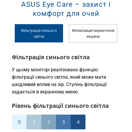
ASUS Eye Care – захист і
комфорт для очей
Фільтрація синього
Мінімізація мерехтіння
світла
екрана
Фільтрація синього світла
У цьому моніторі реалізовано функцію
фільтрації синього світла, який може мати
шкідливий вплив на зір. Ступінь фільтрації
задається в екранному меню.
Рівень фільтрації синього світла
0
1
2
3
4