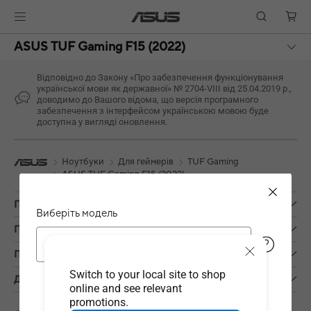
ASUS TUF Gaming F15 (2022)
Відповідно до Закону «Про забезпечення функціонування
української мови як державної» № 2704-VIII від 25.04.2019 р.,
доводимо до Вашого відома, що версія програмного
забезпечення з інтерфейсом українською мовою буде
доступна у вигляді оновлення.
Ноутбуки
Для геймерів
TUF Gaming
ASUS TUF Gaming F15 (2022)
Продукти
Виберіть модель
Про компанію
FX507ZC
Підтримка
Switch to your local site to shop
Дізнатися більше
online and see relevant
promotions.