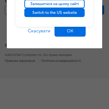
Отримуйте останні пропозиції та багато іншого
Залишитися на цьому сайті
Зареєструватися
Switch to the US website
Скасувати
OK
Ukraine / Українська
©ASUSTeK Computer Inc. Всі права захищені.
Правова інформація
Політика конфіденційності