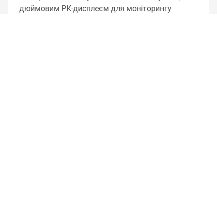
дюймовим РК-дисплеєм для моніторингу
обладнання і підтримкою виведення власної
GIF-анімації та відео у форматі MP4
Менше
Вибрати магазин
Докладніше
Порівняти