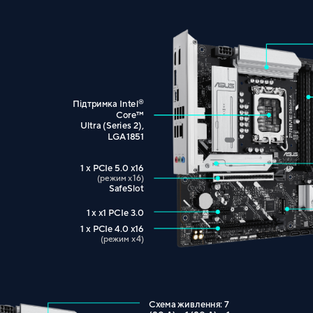
®
Підтримка Intel
™
Core
Ultra (Series 2),
LGA1851
1 x PCIe 5.0 x16
(режим x16)
SafeSlot
1 x x1 PCIe 3.0
1 x PCIe 4.0 x16
(режим x4)
Схема живлення: 7