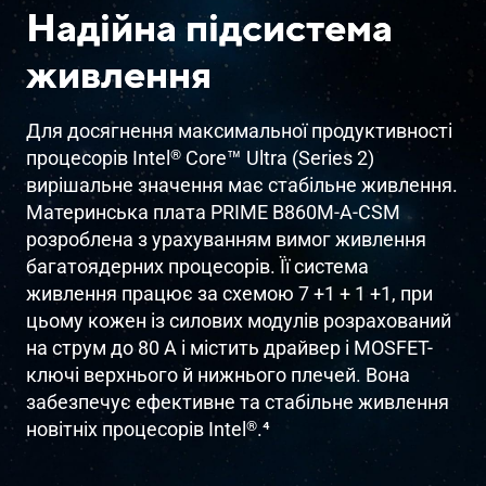
Надійна підсистема
живлення
Для досягнення максимальної продуктивності
™
®
процесорів Intel
Core
Ultra (Series 2)
вирішальне значення має стабільне живлення.
Материнська плата PRIME B860M-A-CSM
розроблена з урахуванням вимог живлення
багатоядерних процесорів. Її система
живлення працює за схемою 7 +1 + 1 +1, при
цьому кожен із силових модулів розрахований
на струм до 80 А і містить драйвер і MOSFET-
ключі верхнього й нижнього плечей. Вона
забезпечує ефективне та стабільне живлення
®
новітніх процесорів Intel
.
4